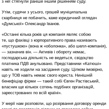
з неї стягнули раніше іншим рішенням суду.
Утім, судячи з усього, грошей муніципальна
скарбниця не побачить, каже юридичний оглядач
«Думської» Олександр Іванов.
«Останні кілька років ця компанія являє собою
те, що фахівці з корпоративного права називають
«пустушкою» (вона ж «оболонка», або шелл-компанія),
— зазначив він. — Активів і обороту немає,
господарська діяльність не ведеться, свідоцтво
платника ПДВ анульовано. Представники «Катюші»
навіть не ходили на засідання суду. Цілком імовірно,
що у ТОВ навіть немає свого юриста. Нинішній
бенефіціар фірми — такий собі Євген Растівський,
власник ще кількох сотень подібних організацій,
зареєстрованих по всій країні».
У мерії нам розповіли, що розірвання договору оренди