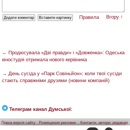
Вгору ↑
Правила
← Продюсувала «Дві правди» і «Довженка»: Одеська
кіностудія отримала нового керівника
→ День сусіда у «Парк Совіньйон»: коли твої сусіди
стають справжніми друзями (новини компаній)
Телеграм канал Думської
:
Повна версія сайту
Розміщення реклами
Контакти, автори, редакція
Telegram-канал
Застосунок:
iPhone
Android