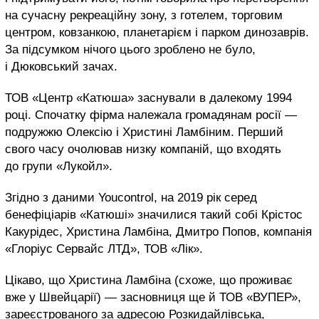
на сучасну рекреаційну зону, з готелем, торговим
центром, ковзанкою, планетарієм і парком динозаврів.
За підсумком нічого цього зроблено не було,
і Дюковський зачах.
ТОВ «Центр «Катюша» заснували в далекому 1994
році. Спочатку фірма належала громадянам росії —
подружжю Олексію і Христині Ламбіним. Перший
свого часу очолював низку компаній, що входять
до групи «Лукойл».
Згідно з даними Youcontrol, на 2019 рік серед
бенефіціарів «Катюші» значилися такий собі Крістос
Какурідес, Христина Ламбіна, Дмитро Попов, компанія
«Глоріус Сервайс ЛТД», ТОВ «Лік».
Цікаво, що Христина Ламбіна (схоже, що проживає
вже у Швейцарії) — засновниця ще й ТОВ «ВУПЕР»,
зареєстрованого за адресою Розкидайлівська,