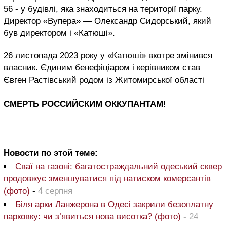
56 - у будівлі, яка знаходиться на території парку.
Директор «Вупера» — Олександр Сидорський, який
був директором і «Катюші».
26 листопада 2023 року у «Катюші» вкотре змінився
власник. Єдиним бенефіціаром і керівником став
Євген Растівський родом із Житомирської області
СМЕРТЬ РОССИЙСКИМ ОККУПАНТАМ!
Новости по этой теме:
Сваї на газоні: багатостраждальний одеський сквер
продовжує зменшуватися під натиском комерсантів
(фото)
-
4 серпня
Біля арки Ланжерона в Одесі закрили безоплатну
парковку: чи з’явиться нова висотка? (фото)
-
24