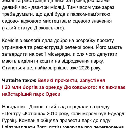
землі та реєстрація ділянки за громадою займе
деякий час - два-три місяці. Тим часом уже зараз
треба думати, що далі буде з парком-пам'яткою
садово-паркового мистецтва місцевого значення
(такий статус Дюковського).
Комісія з екології дала добро на розробку проєкту
утримання та реконструкції зеленої зони. Його мають
затвердити на сесії міськради, після чого депутати
мають виділити кошти на відродження парку.
Станеться це, найімовірніше, вже 2026 року.
Читайте також
Великі прожекти, запустіння
і 20 млн боргів за оренду Дюковського: як виживає
найстаріший парк Одеси
Нагадаємо, Дюковський сад передали в оренду
«Центру «Катюша» 2010 року, коли мером був Едуард
Гурвіц. Компанія обіцяла привести парк до ладу
і підтримувати його; потім говорила про перетворення