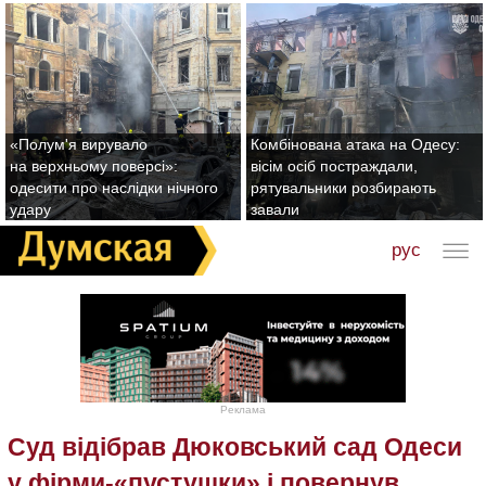
«Полум'я вирувало
Комбінована атака на Одесу:
на верхньому поверсі»:
вісім осіб постраждали,
одесити про наслідки нічного
рятувальники розбирають
удару
завали
рус
Реклама
Суд відібрав Дюковський сад Одеси
у фірми-«пустушки» і повернув