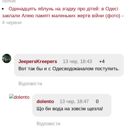
липня
Одинадцять яблунь на згадку про дітей: в Одесі
заклали Алею памяті маленьких жертв війни (фото)
-
4 червня
JeepersKreepers
13 чер, 18:43
+4
Вот так бы и с Одесводоканалом поступить.
Відповісти
dolento
13 чер, 18:47
0
Що би вода на зовсім щезла!
Відповісти