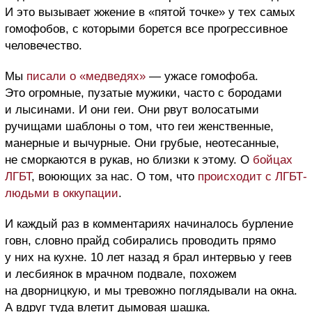
И это вызывает жжение в «пятой точке» у тех самых
гомофобов, с которыми борется все прогрессивное
человечество.
Мы
писали о «медведях»
— ужасе гомофоба.
Это огромные, пузатые мужики, часто с бородами
и лысинами. И они геи. Они рвут волосатыми
ручищами шаблоны о том, что геи женственные,
манерные и вычурные. Они грубые, неотесанные,
не сморкаются в рукав, но близки к этому. О
бойцах
ЛГБТ
, воюющих за нас. О том, что
происходит с ЛГБТ-
людьми в оккупации
.
И каждый раз в комментариях начиналось бурление
говн, словно прайд собирались проводить прямо
у них на кухне. 10 лет назад я брал интервью у геев
и лесбиянок в мрачном подвале, похожем
на дворницкую, и мы тревожно поглядывали на окна.
А вдруг туда влетит дымовая шашка.