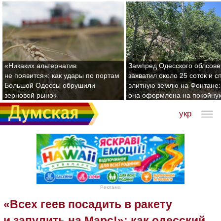
«Никаких альтернатив
Зампред Одесского облсове
не появится»: как удары по портам
захватил около 25 соток и с
Большой Одессы обрушили
элитную землю на Фонтане:
зерновой рынок
она оформлена на покойну
укр
Реклама
«Всех геев посадить в ракету
и запулить на Марс!»: как одесский