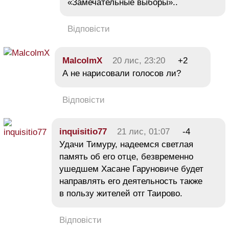
«Замечательные выборы»..
Відповісти
MalcolmX
20 лис, 23:20
+2
А не нарисовали голосов ли?
Відповісти
іnquіsitіо77
21 лис, 01:07
-4
Удачи Тимуру, надеемся светлая
память об его отце, безвременно
ушедшем Хасане Гаруновиче будет
направлять его деятельность также
в пользу жителей отг Таирово.
Відповісти