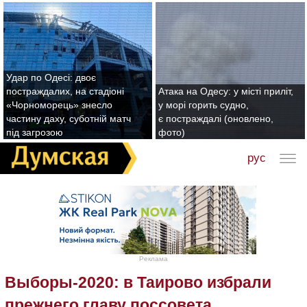
Удар по Одесі: двоє
постраждалих, на стадіоні
Атака на Одесу: у місті приліт,
«Чорноморець» знесло
у морі горить судно,
частину даху, суботній матч
є постраждалі (оновлено,
під загрозою
фото)
рус
Реклама
Выборы-2020: в Таирово избрали
прежнего главу поссовета,