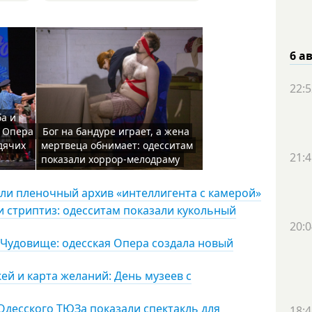
6 а
22:5
ба и
я Опера
Бог на бандуре играет, а жена
дячих
мертвеца обнимает: одесситам
21:4
показали хоррор-мелодраму
или пленочный архив «интеллигента с камерой»
и стриптиз: одесситам показали кукольный
20:0
Чудовище: одесская Опера создала новый
ей и карта желаний: День музеев с
Одесского ТЮЗа показали спектакль для
18:4