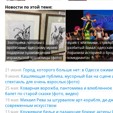
Новости по этой теме:
Эзотерика пополам с
Ария с клизмами, стрель
эротизмом: одесскому музею
разбитый бокал: одесска
подарили произведения
поразила историей о бро
израильской художницы (фото)
комедиантах
21 июня:
Город, которого больше нет: в Одессе ожив
9 июня:
Кашляющая публика, мусорный бак на сцене 
спектакль для очень взрослых (фото)
25 мая:
Коварная ворожба, пантомима и влюбленное 
балет по старой сказке (фото, видео)
19 мая:
Михаил Рева за штурвалом арт-корабля, ди-дж
современным искусством
13 мая:
Кружевное белье и падающие брюки: актеры 