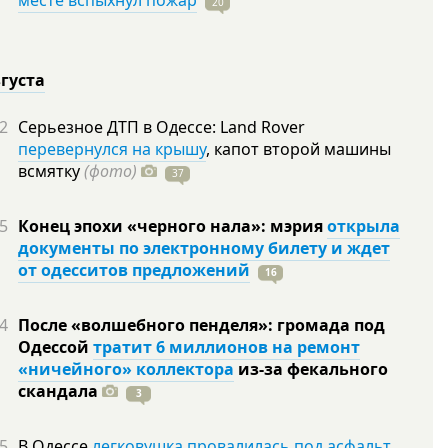
месте вспыхнул пожар
20
вгуста
2
Серьезное ДТП в Одессе: Land Rover
перевернулся на крышу
, капот второй машины
всмятку
(фото)
37
5
Конец эпохи «черного нала»: мэрия
открыла
документы по электронному билету и ждет
от одесситов предложений
16
4
После «волшебного пенделя»: громада под
Одессой
тратит 6 миллионов на ремонт
«ничейного» коллектора
из-за фекального
скандала
3
5
В Одессе
легковушка провалилась под асфальт