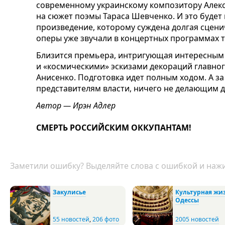
современному украинскому композитору Алекс
на сюжет поэмы Тараса Шевченко. И это будет 
произведение, которому суждена долгая сцен
оперы уже звучали в концертных программах т
Близится премьера, интригующая интересны
и «космическими» эскизами декораций главно
Анисенко. Подготовка идет полным ходом. А за
представителям власти, ничего не делающим д
Автор — Ирэн Адлер
СМЕРТЬ РОССИЙСКИМ ОККУПАНТАМ!
Заметили ошибку? Выделяйте слова с ошибкой и нажи
Закулисье
Культурная жи
Одессы
55 новостей
,
206 фото
2005 новостей