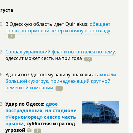
вгуста
9
В Одесскую область идет Quiriakus:
обещает
грозы, штормовой ветер и ночную прохладу
4
2
Сорвал украинский флаг и потоптался по нему
:
одессит может сесть на три
года
22
6
Удары по Одесскому заливу: шахеды
атаковали
большой сухогруз, принадлежащий крупной
немецкой компании
5
2
Удар по Одессе:
двое
пострадавших, на стадионе
«Черноморец» снесло часть
крыши
, субботняя игра под
угрозой
9