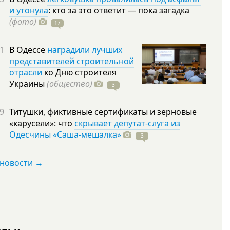
и утонула
: кто за это ответит — пока загадка
(фото)
17
1
В Одессе
наградили лучших
представителей строительной
отрасли
ко Дню строителя
Украины
(общество)
3
9
Титушки, фиктивные сертификаты и зерновые
«карусели»: что
скрывает депутат-слуга из
Одесчины «Саша-мешалка»
3
 новости →