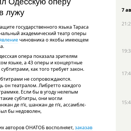
ил Одесскую оперу
 в лужу
7 а
21:2
защите государственного языка Тараса
нальный академический театр оперы
явление
чиновника о якобы имеющем
а.
19:3
Одесская опера показала зрителям
ком языке, а 43 оперы и концертные
убтитрами, как того требует закон.
17:4
 субтитрами не сопровождаются.
удь он театралом. Либретто каждого
граммке. Если бы в угоду нелепым
такие субтитры, они могли
15:4
жан де п’є, шанжан де п‘є, ассамблє-
был бы недоволен,
ких авторов ОНАТОБ восполняет,
заказав