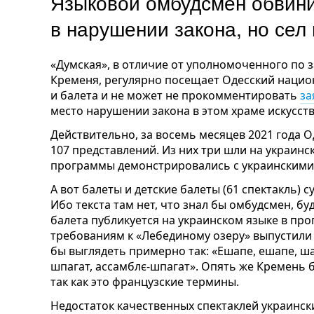
Языковой омбудсмен обвин
в нарушении закона, но сел
«Думская», в отличие от уполномоченного по 
Кременя, регулярно посещает Одесский нацио
и балета и не может не прокомментировать
за
место нарушении закона в этом храме искусств
Действительно, за восемь месяцев 2021 года 
107 представлений. Из них три шли на украинс
программы демонстрировались с украинскими с
А вот балеты и детские балеты (61 спектакль)
Ибо текста там нет, что знал бы омбудсмен, б
балета публикуется на украинском языке в про
требованиям к «Лебединому озеру» выпустили 
бы выглядеть примерно так: «Ешапе, ешапе, шан
шпагат, ассамблє-шпагат». Опять же Кремень 
так как это французские термины.
Недостаток качественных спектаклей украинс