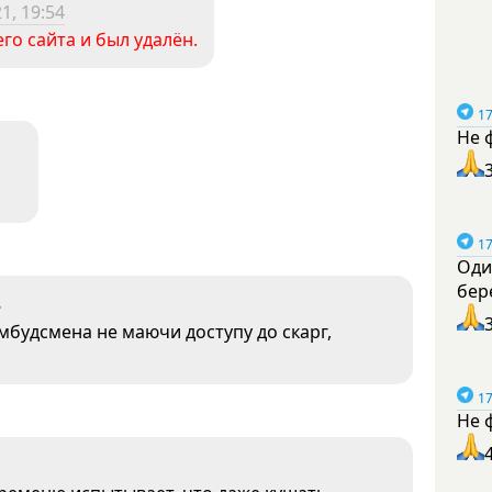
1, 19:54
го сайта и был удалён.
17
Не 
17
Оди
бер
8
мбудсмена не маючи доступу до скарг,
17
Не 