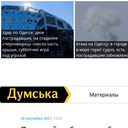
Удар по Одессе: двое
пострадавших, на стадионе
«Черноморец» снесло часть
Атака на Одессу: в городе
крыши, субботняя игра
в море горит судно, есть
под угрозой
пострадавшие (обновлено
Материалы
28 сентября 2021
, 15:02