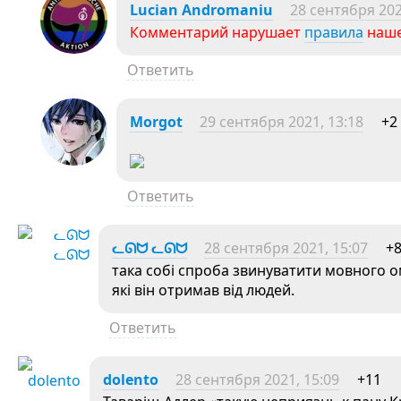
Lucian Andromaniu
28 сентября 202
Комментарий нарушает
правила
наше
Ответить
Morgot
29 сентября 2021, 13:18
+2
Ответить
ᓚᘏᗢ ᓚᘏᗢ
28 сентября 2021, 15:07
+
така собі спроба звинуватити мовного о
які він отримав від людей.
Ответить
dolento
28 сентября 2021, 15:09
+11