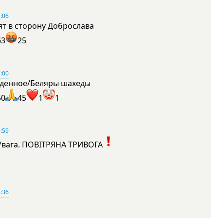
:06
ят в сторону Доброслава
63
25
:00
денное/Беляры шахеды
50
45
1
1
:59
Увага. ПОВІТРЯНА ТРИВОГА
1
:36