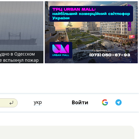
судно в Одесском
те вспыхнул пожар
укр
Войти