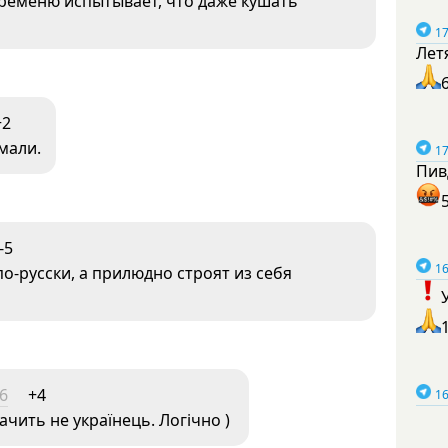
Кременю испытывает, что даже кушать
17
Лет
+2
мали.
17
Пив
-5
16
о-русски, а прилюдно строят из себя
06
+4
16
ачить не українець. Логічно )