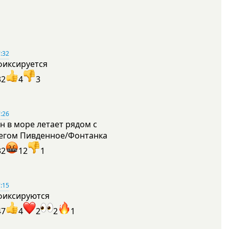
:32
фиксируется
32
4
3
:26
н в море летает рядом с
егом Пивденное/Фонтанка
32
12
1
:15
фиксируются
47
4
2
2
1