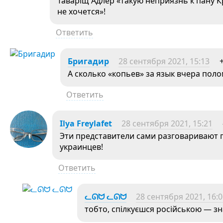
Таваріщ Адлер «такую неприязнь к пану 
не хочется»!
Ответить
Бригадир
28 сентября 2021, 15:13
А сколько «копьев» за язык вчера поло
Ответить
Ilya Freylafet
28 сентября 2021, 15:21
Эти представители сами разговаривают п
украинцев!
Ответить
ᓚᘏᗢ ᓚᘏᗢ
28 сентября 2021, 16:
тобто, спілкуєшся російською — зн