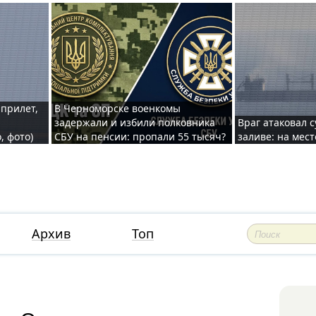
 прилет,
В Черноморске военкомы
задержали и избили полковника
Враг атаковал 
, фото)
СБУ на пенсии: пропали 55 тысяч?
заливе: на мес
Архив
Топ