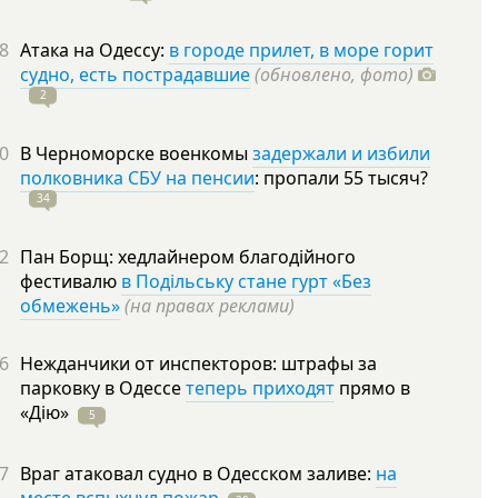
8
Атака на Одессу:
в городе прилет, в море горит
судно, есть пострадавшие
(обновлено, фото)
2
0
В Черноморске военкомы
задержали и избили
полковника СБУ на пенсии
: пропали 55
тысяч?
34
2
Пан Борщ: хедлайнером благодійного
фестивалю
в Подільську стане гурт «Без
обмежень»
(на правах реклами)
6
Нежданчики от инспекторов: штрафы за
парковку в Одессе
теперь приходят
прямо в
«Дію»
5
7
Враг атаковал судно в Одесском заливе:
на