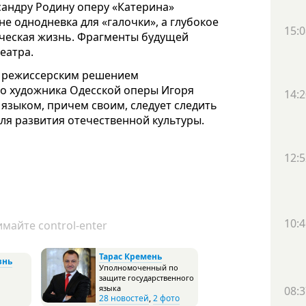
андру Родину оперу «Катерина»
не однодневка для «галочки», а глубокое
15:0
ическая жизнь. Фрагменты будущей
еатра.
м режиссерским решением
го художника Одесской оперы Игоря
14:2
 языком, причем своим, следует следить
ля развития отечественной культуры.
12:5
10:4
майте control-enter
Тарас Кремень
знь
Уполномоченный по
защите государственного
языка
08:3
28 новостей
,
2 фото