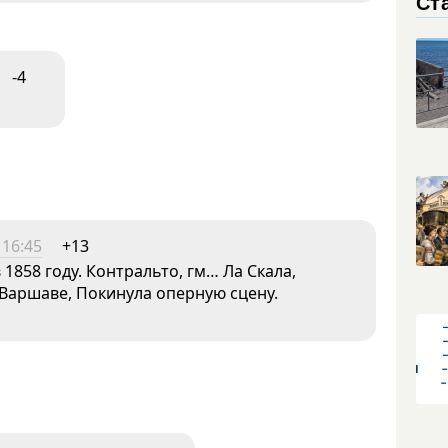
Ст
-4
 16:45
+13
1858 году. Контральто, гм… Ла Скала,
Варшаве, Покинула оперную сцену.