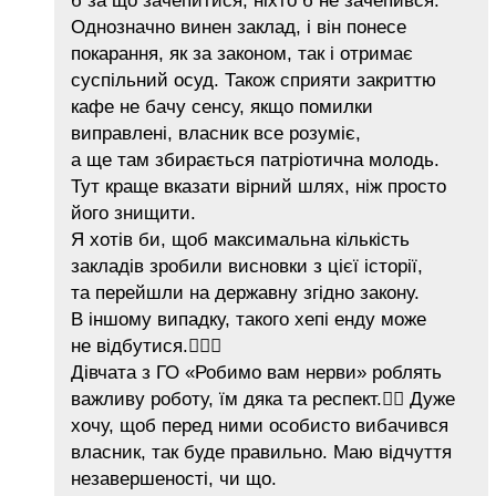
б за що зачепитися, ніхто б не зачепився.
Однозначно винен заклад, і він понесе
покарання, як за законом, так і отримає
суспільний осуд. Також сприяти закриттю
кафе не бачу сенсу, якщо помилки
виправлені, власник все розуміє,
а ще там збирається патріотична молодь.
Тут краще вказати вірний шлях, ніж просто
його знищити.
Я хотів би, щоб максимальна кількість
закладів зробили висновки з цієї історії,
та перейшли на державну згідно закону.
В іншому випадку, такого хепі енду може
не відбутися.🤷🏻‍♂️
Дівчата з ГО «Робимо вам нерви» роблять
важливу роботу, їм дяка та респект.👍🏻 Дуже
хочу, щоб перед ними особисто вибачився
власник, так буде правильно. Маю відчуття
незавершеності, чи що.