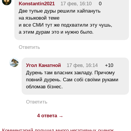
Konstantin2021
17 фев, 16:10
0
Две тупые дуры решили хайпануть
на языковой теме
и все СМИ тут же подхватили эту чушь,
а этим дурам это и нужно было.
Ответить
Угол Канатной
17 фев, 16:14
+10
Дурень там власник закладу. Причому
повний дурень. Сам собі своїми руками
обломав бізнес.
Ответить
4 ответа →
Комментарий получил много негативных оценок