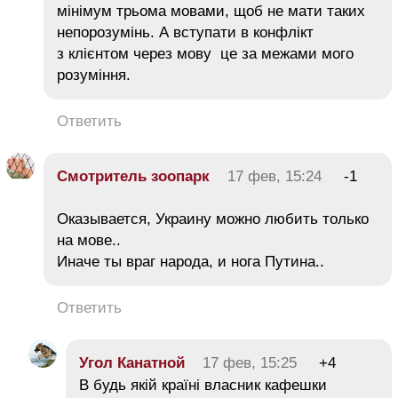
мінімум трьома мовами, щоб не мати таких
непорозумінь. А вступати в конфлікт
з клієнтом через мову це за межами мого
розуміння.
Ответить
Смотритель зоопарк
17 фев, 15:24
-1
Оказывается, Украину можно любить только
на мове..
Иначе ты враг народа, и нога Путина..
Ответить
Угол Канатной
17 фев, 15:25
+4
В будь якій країні власник кафешки