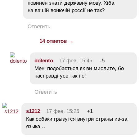
повинен знати державну мову. Хіба
на вашій вонючій россії не так?
Ответить
14 ответов →
dolento
17 фев, 15:45
-5
Мені подобається як ви мислите, бо
насправді усе так і є!
Ответить
s1212
17 фев, 15:25
+1
Как собаки грызутся внутри страны из-за
языка…