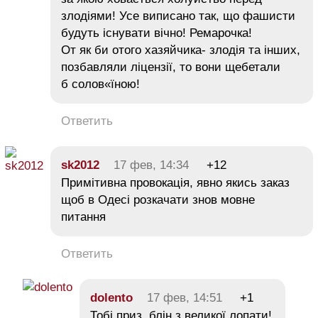
злодіями! Усе виписано так, що фашисти
будуть існувати вічно! Ремарочка!
От як би отого хазяйчика- злодія та інших,
позбавляли ліцензії, то вони щебетали
б солов«їною!
Ответить
sk2012
17 фев, 14:34
+12
Примітивна провокація, явно якись заказ
щоб в Одесі розкачати знов мовне
питання
Ответить
dolento
17 фев, 14:51
+1
Тобі приз, блін з великої лопати!