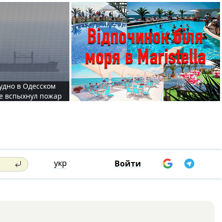
судно в Одесском
те вспыхнул пожар
укр
Войти