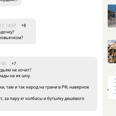
7, 14:07
+8
одочку?
оровьечком?
4:55
+7
удьям не хочет?
ады на их шоу.
, там и так народ на грани в РФ, наверное
, за пару кг колбасы и бутылку дешёвого