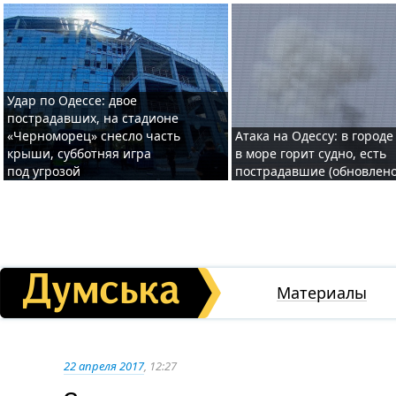
Удар по Одессе: двое
пострадавших, на стадионе
«Черноморец» снесло часть
Атака на Одессу: в городе
крыши, субботняя игра
в море горит судно, есть
под угрозой
пострадавшие (обновлено
Материалы
22 апреля 2017
, 12:27