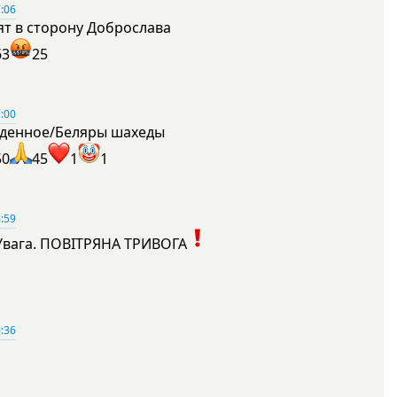
:06
ят в сторону Доброслава
63
25
:00
денное/Беляры шахеды
50
45
1
1
:59
Увага. ПОВІТРЯНА ТРИВОГА
1
:36