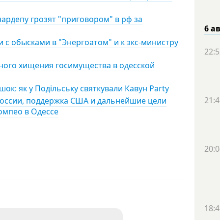
ардепу грозят "приговором" в рф за
6 а
 с обысками в "Энергоатом" и к экс-министру
22:5
ного хищения госимущества в одесской
ішок: як у Подільську святкували Кавун Party
21:4
россии, поддержка США и дальнейшие цели
омпео в Одессе
20:0
18:4