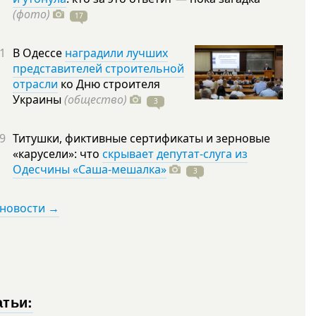
(фото)
17
1
В Одессе
наградили лучших
представителей строительной
отрасли
ко Дню строителя
Украины
(общество)
3
9
Титушки, фиктивные сертификаты и зерновые
«карусели»: что
скрывает депутат-слуга из
Одесчины «Саша-мешалка»
3
 новости →
атьи: