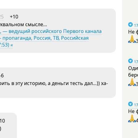
25
+10
буквальном смысле…
17
, — ведущий российского Первого канала
Не 
пропаганда, Россия, ТВ, Российская
:53) «
17
Оди
бер
-6
ть в эту историю, а деньги тесть дал…)) ха-
17
Не 
10
)