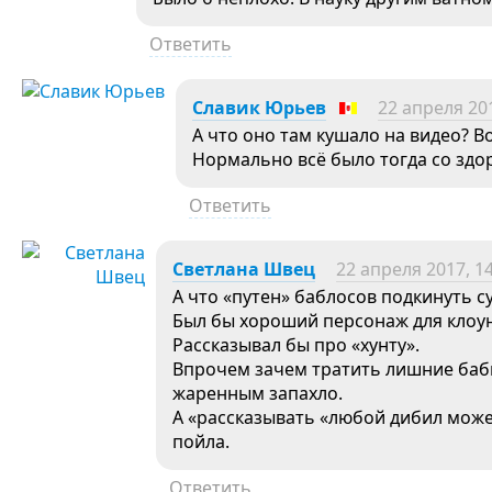
Ответить
Славик Юрьев
22 апреля 201
А что оно там кушало на видео? В
Нормально всё было тогда со зд
Ответить
Светлана Швец
22 апреля 2017, 1
А что «путен» баблосов подкинуть с
Был бы хороший персонаж для клоун
Рассказывал бы про «хунту».
Впрочем зачем тратить лишние бабки
жаренным запахло.
А «рассказывать «любой дибил может
пойла.
Ответить