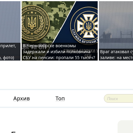
 прилет,
В Черноморске военкомы
задержали и избили полковника
Враг атаковал 
, фото)
СБУ на пенсии: пропали 55 тысяч?
заливе: на мес
Архив
Топ