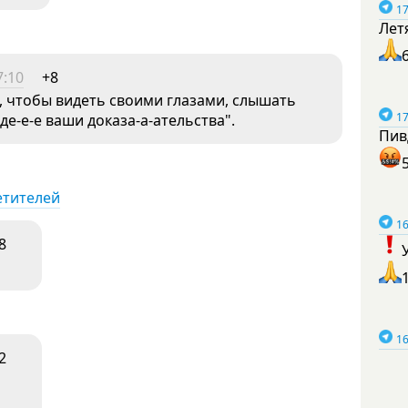
17
Лет
7:10
+8
м, чтобы видеть своими глазами, слышать
17
де-е-е ваши доказа-а-ательства".
Пив
етителей
16
8
16
2