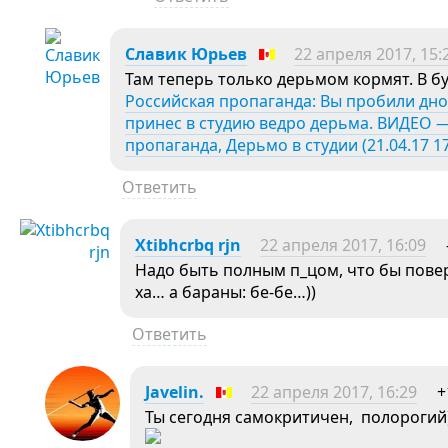
Славик Юрьев
22 апреля 2017, 15:
Там теперь только дерьмом кормят. В 
Российская пропаганда: Вы пробили дно
принес в студию ведро дерьма. ВИДЕО — 
пропаганда, Дерьмо в студии (21.04.17 17
Ответить
Xtibhcrbq rjn
22 апреля 2017, 16:09
Надо быть полным п_цом, что бы повери
ха… а бараны: бе-бе…))
Ответить
Javelin.
22 апреля 2017, 16:29
+
Ты сегодня самокритичен, полорогий