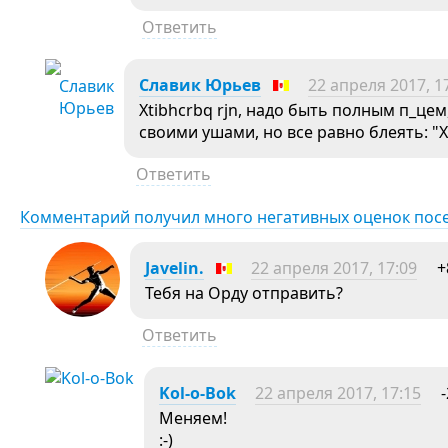
Ответить
Славик Юрьев
22 апреля 2017, 1
Xtibhcrbq rjn, надо быть полным п_це
своими ушами, но все равно блеять: "Х
Ответить
Комментарий получил много негативных оценок пос
Javelin.
22 апреля 2017, 17:09
+
Тебя на Орду отправить?
Ответить
Kol-o-Bok
22 апреля 2017, 17:15
-
Меняем!
:-)