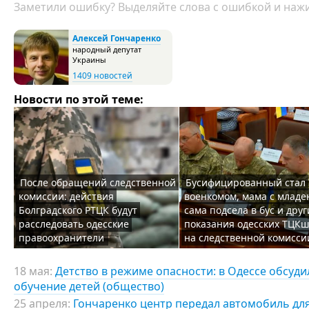
Заметили ошибку? Выделяйте слова с ошибкой и нажи
Алексей Гончаренко
народный депутат
Украины
1409 новостей
Новости по этой теме:
После обращений следственной
Бусифицированный стал
комиссии: действия
военкомом, мама с млад
Болградского РТЦК будут
сама подсела в бус и друг
расследовать одесские
показания одесских ТЦК
правоохранители
на следственной комисси
18 мая:
Детство в режиме опасности: в Одессе обсуди
обучение детей (общество)
25 апреля:
Гончаренко центр передал автомобиль для