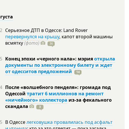
вгуста
2
Серьезное ДТП в Одессе: Land Rover
перевернулся на крышу
, капот второй машины
всмятку
(фото)
36
5
Конец эпохи «черного нала»: мэрия
открыла
документы по электронному билету и ждет
от одесситов предложений
14
4
После «волшебного пенделя»: громада под
Одессой
тратит 6 миллионов на ремонт
«ничейного» коллектора
из-за фекального
скандала
3
5
В Одессе
легковушка провалилась под асфальт
и утонула
: кто за это ответит — пока загадка