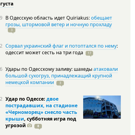
вгуста
9
В Одесскую область идет Quiriakus:
обещает
грозы, штормовой ветер и ночную прохладу
3
2
Сорвал украинский флаг и потоптался по нему
:
одессит может сесть на три
года
17
6
Удары по Одесскому заливу: шахеды
атаковали
большой сухогруз, принадлежащий крупной
немецкой компании
3
2
Удар по Одессе:
двое
пострадавших, на стадионе
«Черноморец» снесло часть
крыши
, субботняя игра под
угрозой
8