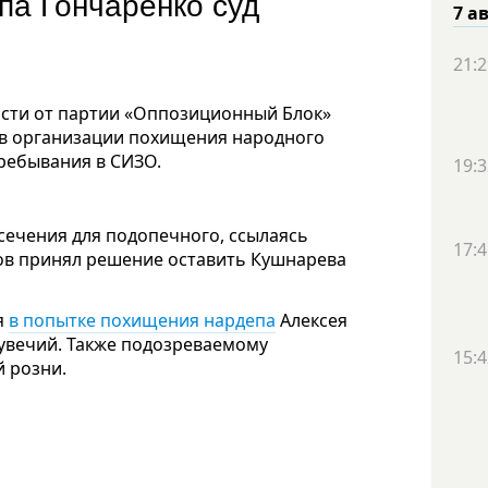
па Гончаренко суд
7 а
21:2
асти от партии «Оппозиционный Блок»
 в организации похищения народного
пребывания в СИЗО.
19:3
сечения для подопечного, ссылаясь
17:4
нов принял решение оставить Кушнарева
я
в попытке похищения нардепа
Алексея
 увечий. Также подозреваемому
15:4
 розни.