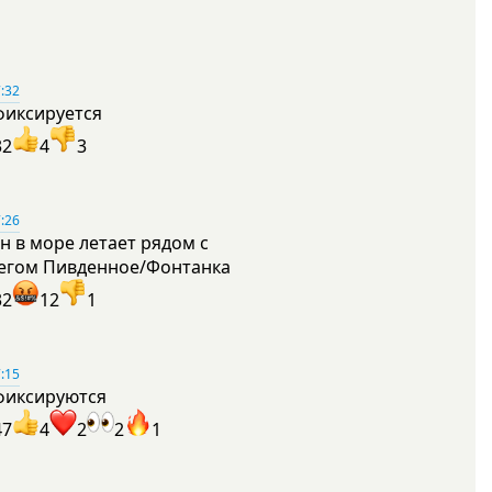
:32
фиксируется
32
4
3
:26
н в море летает рядом с
егом Пивденное/Фонтанка
32
12
1
:15
фиксируются
47
4
2
2
1