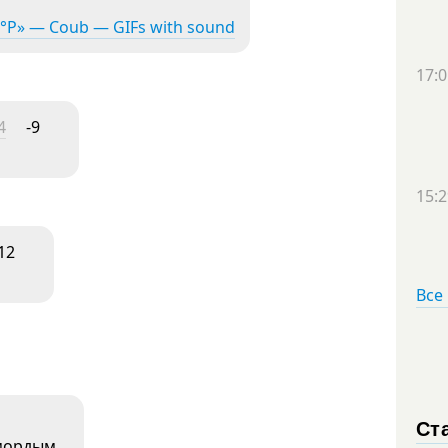
°Р» — Coub — GIFs with sound
17:0
4
-9
15:2
12
Все
Ст
омордым…