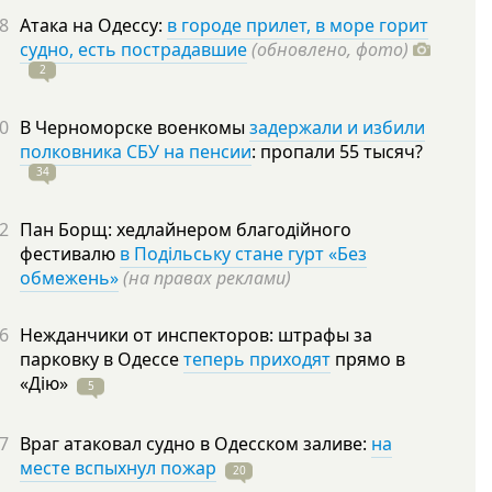
8
Атака на Одессу:
в городе прилет, в море горит
судно, есть пострадавшие
(обновлено, фото)
2
0
В Черноморске военкомы
задержали и избили
полковника СБУ на пенсии
: пропали 55
тысяч?
34
2
Пан Борщ: хедлайнером благодійного
фестивалю
в Подільську стане гурт «Без
обмежень»
(на правах реклами)
6
Нежданчики от инспекторов: штрафы за
парковку в Одессе
теперь приходят
прямо в
«Дію»
5
7
Враг атаковал судно в Одесском заливе:
на
месте вспыхнул пожар
20