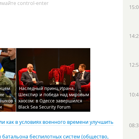
майте control-enter
15:0
14:2
12:5
енцем
Наследный принц Ирана,
10:4
ие
Шекспир и победа над мировым
шников
хаосом: в Одессе завершился
и
Black Sea Security Forum
ли как в условиях военного времени улучшить
08:3
 батальона беспилотных систем (общество,