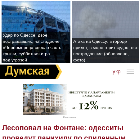
Удар по Одессе: двое
пострадавших, на стадионе
Атака на Одессу: в городе
«Черноморец» снесло часть
прилет, в море горит судно, ест
крыши, субботняя игра
пострадавшие (обновлено,
под угрозой
фото)
укр
Реклама
Лесоповал на Фонтане: одесситы
проведут панихиду по спиленным