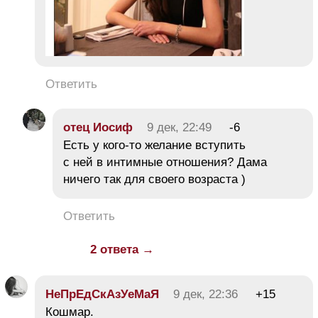
Ответить
отец Иосиф
9 дек, 22:49
-6
Есть у кого-то желание вступить
с ней в интимные отношения? Дама
ничего так для своего возраста )
Ответить
2 ответа →
НеПрЕдСкАзУеМаЯ
9 дек, 22:36
+15
Кошмар.