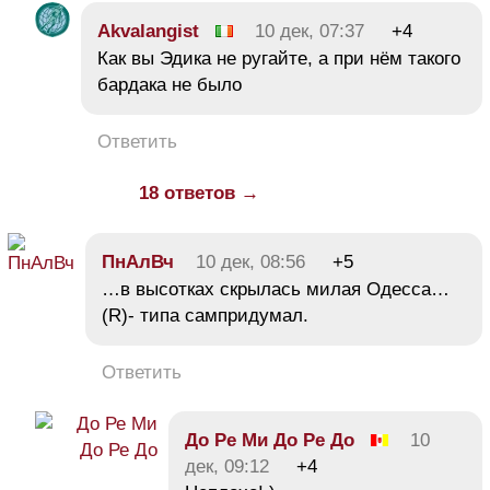
Akvalangist
10 дек, 07:37
+4
Как вы Эдика не ругайте, а при нём такого
бардака не было
Ответить
18 ответов →
ПнАлВч
10 дек, 08:56
+5
…в высотках скрылась милая Одесса…
(R)- типа сампридумал.
Ответить
До Ре Ми До Ре До
10
дек, 09:12
+4