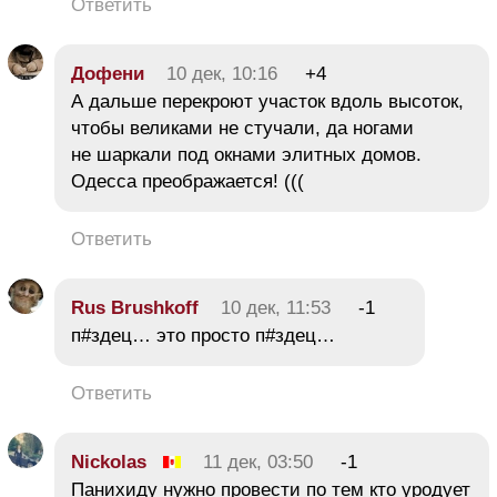
Ответить
Дофени
10 дек, 10:16
+4
А дальше перекроют участок вдоль высоток,
чтобы великами не стучали, да ногами
не шаркали под окнами элитных домов.
Одесса преображается! (((
Ответить
Rus Brushkoff
10 дек, 11:53
-1
п#здец… это просто п#здец…
Ответить
Nickolas
11 дек, 03:50
-1
Панихиду нужно провести по тем кто уродует