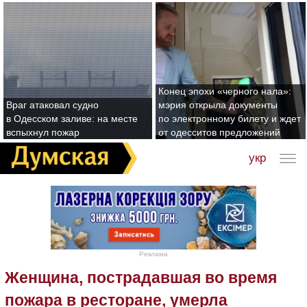
Конец эпохи «черного нала»:
Враг атаковал судно
мэрия открыла документы
в Одесском заливе: на месте
по электронному билету и ждет
вспыхнул пожар
от одесситов предложений
укр
Реклама
Женщина, пострадавшая во время
пожара в ресторане, умерла