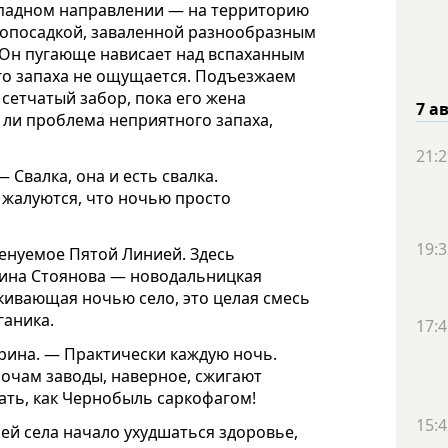
ападном направлении — на территорию
есопосадкой, заваленной разнообразным
 Он пугающе нависает над вспаханным
ого запаха не ощущается. Подъезжаем
сетчатый забор, пока его жена
7 а
ь ли проблема неприятного запаха,
21:2
— Свалка, она и есть свалка.
т, жалуются, что ночью просто
19:3
менуемое Пятой Линией. Здесь
рина Стоянова — новодальницкая
кивающая ночью село, это целая смесь
ганика.
17:4
Ирина. — Практически каждую ночь.
 ночам заводы, наверное, сжигают
вать, как Чернобыль саркофагом!
15:4
лей села начало ухудшаться здоровье,