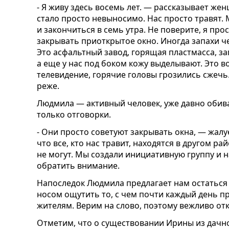
- Я живу здесь восемь лет. — рассказывает жен
стало просто невыносимо. Нас просто травят. 
и закончиться в семь утра. Не поверите, я про
закрывать приоткрытое окно. Иногда запахи че
Это асфальтный завод, горящая пластмасса, за
а еще у нас под боком кожу выделывают. Это 
телевидение, горячие головы грозились сжечь.
реже.
Людмила — активный человек, уже давно обив
только отговорки.
- Они просто советуют закрывать окна, — жалу
что все, кто нас травит, находятся в другом ра
не могут. Мы создали инициативную группу и н
обратить внимание.
Напоследок Людмила предлагает нам остаться н
носом ощутить то, с чем почти каждый день п
жителям. Верим на слово, поэтому вежливо от
Отметим, что о существовании Ирины из дачно