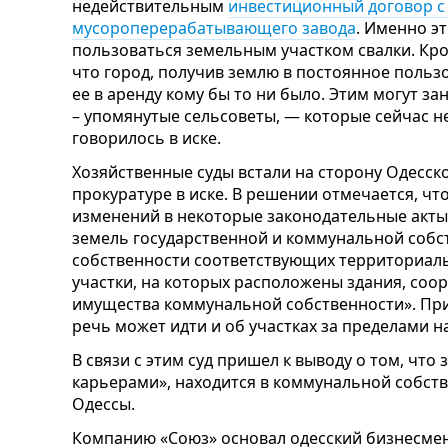
недействительным
инвестиционный договор с
мусороперерабатывающего завода
. Именно э
пользоваться земельным участком свалки. Кром
что город, получив землю в постоянное пользо
ее в аренду кому бы то ни было. Этим могут з
– упомянутые сельсоветы, — которые сейчас не
говорилось в иске.
Хозяйственные суды встали на сторону Одесск
прокуратуре в иске. В решении отмечается, чт
изменений в некоторые законодательные акт
земель государственной и коммунальной собс
собственности соответствующих территориал
участки, на которых расположены здания, соо
имущества коммунальной собственности». При 
речь может идти и об участках за пределами 
В связи с этим суд пришел к выводу о том, чт
карьерами», находится в коммунальной собст
Одессы.
Компанию «Союз» основал одесский бизнесме