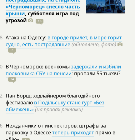
«Черноморец» снесло часть
крыши
, субботняя игра под
угрозой
13
8
Атака на Одессу:
в городе прилет, в море горит
судно, есть пострадавшие
(обновлено, фото)
2
0
В Черноморске военкомы
задержали и избили
полковника СБУ на пенсии
: пропали 55
тысяч?
34
2
Пан Борщ: хедлайнером благодійного
фестивалю
в Подільську стане гурт «Без
обмежень»
(на правах реклами)
6
Нежданчики от инспекторов: штрафы за
парковку в Одессе
теперь приходят
прямо в
«Дію»