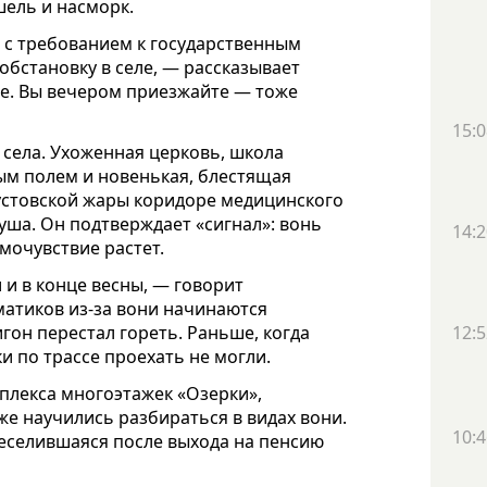
шель и насморк.
 с требованием к государственным
обстановку в селе, — рассказывает
се. Вы вечером приезжайте — тоже
15:0
 села. Ухоженная церковь, школа
ым полем и новенькая, блестящая
густовской жары коридоре медицинского
уша. Он подтверждает «сигнал»: вонь
14:2
амочувствие растет.
 и в конце весны, — говорит
матиков из-за вони начинаются
гон перестал гореть. Раньше, когда
12:5
и по трассе проехать не могли.
плекса многоэтажек «Озерки»,
же научились разбираться в видах вони.
10:4
еселившаяся после выхода на пенсию