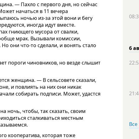
щина. — Пахло с первого дня, но сейчас
Может начаться в 11 вечера
08:3
сыпаюсь ночью из-за этой вони и бегу
редуются, иногда идут вместе.
пах гниющего мусора от свалки,
вообще мрак. Вызывали комиссии,
 Но они что-то сделали, и вонять стало
6 а
ает пороги чиновников, но везде слышит
22:5
ется женщина. — В сельсовете сказали,
йоне, и повлиять на них они никак
21:4
ачали собирать подписи. Может, удастся
а ночь, чтобы, так сказать, своим
риходиться сталкиваться местным
Все
казываемся.
го кооператива, которая тоже