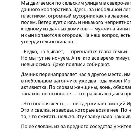
Мы двигаемся по сельским улицам в северо-з
дачного кооператива. Здесь, за небольшой л
пластиком, огромный мусорник как на ладони.
полем. Ветер дует с юга, и никакого неприятн
к одному из дачных домиков — мужчина чинит 
и сын копаются в огороде. На наш вопрос, ест
утвердительно кивают .
- Редко, но бывает, — признается глава семьи. 
Но мы тут не ночуем. А те, кто все время живу
невыносимо. Даже подписи собирают.
Дачник перенаправляет нас в другое место, и
в небольшом вагончике уже два года живет И
активистка. По словам женщины, вонь, обвола
запахов, но основное — это разлагающаяся ор
- Это полная жесть, — не сдерживает эмоций 
Это и свалка, и заводы, которые возле нее. По
то, что сжигать нельзя. Эту свалку надо накры
По ее словам, из-за вредного соседства у жите