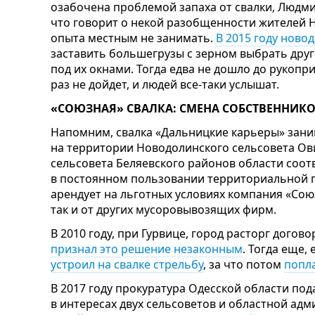
озабочена проблемой запаха от свалки, Людми
что говорит о некой разобщенности жителей 
опыта местным не занимать.
В 2015 году ново
заставить большегрузы с зерном выбрать друг
под их окнами. Тогда едва не дошло до рукопри
раз не дойдет, и людей все-таки услышат.
«СОЮЗНАЯ» СВАЛКА: СМЕНА СОБСТВЕННИКО
Напомним, свалка «Дальницкие карьеры» заним
на территории Новодолинского сельсовета Ов
сельсовета Беляевского районов области соотв
в постоянном пользовании территориальной г
арендует на льготных условиях компания «Сою
так и от других мусоровывозящих фирм.
В 2010 году, при Гурвице, город расторг догов
признал это решение незаконным
. Тогда еще,
устроил на свалке стрельбу
, за что потом
попл
В 2017 году прокуратура Одесской области по
в интересах двух сельсоветов и областной ад