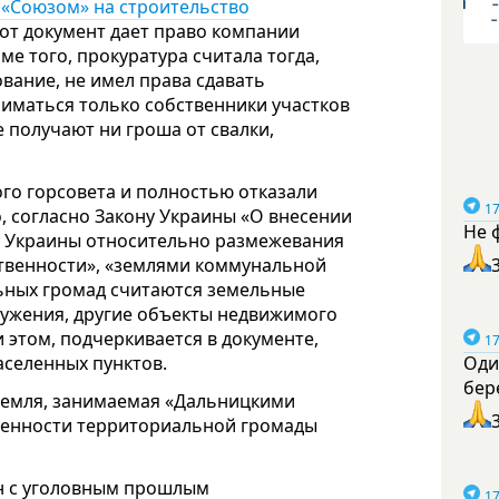
 «Союзом» на строительство
тот документ дает право компании
е того, прокуратура считала тогда,
вание, не имел права сдавать
аниматься только собственники участков
 получают ни гроша от свалки,
ого горсовета и полностью отказали
17
о, согласно Закону Украины «О внесении
Не 
ы Украины относительно размежевания
твенности», «землями коммунальной
ьных громад считаются земельные
ружения, другие объекты недвижимого
этом, подчеркивается в документе,
17
населенных пунктов.
Оди
бер
о земля, занимаемая «Дальницкими
венности территориальной громады
н с уголовным прошлым
17