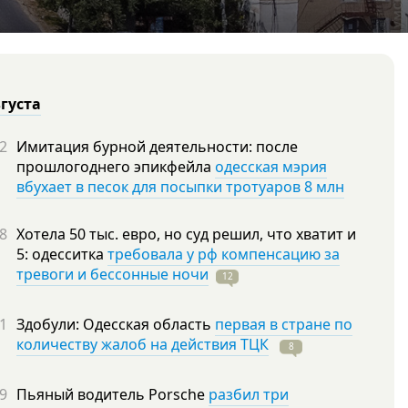
вгуста
2
Имитация бурной деятельности: после
прошлогоднего эпикфейла
одесская мэрия
вбухает в песок для посыпки тротуаров 8 млн
8
Хотела 50 тыс. евро, но суд решил, что хватит и
5: одесситка
требовала у рф компенсацию за
тревоги и бессонные ночи
12
1
Здобули: Одесская область
первая в стране по
количеству жалоб на действия ТЦК
8
9
Пьяный водитель Porsche
разбил три