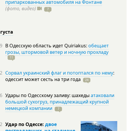
припаркованных автомобиля на Фонтане
(фото, видео)
7
вгуста
9
В Одесскую область идет Quiriakus:
обещает
грозы, штормовой ветер и ночную прохладу
11
2
Сорвал украинский флаг и потоптался по нему
:
одессит может сесть на три
года
24
6
Удары по Одесскому заливу: шахеды
атаковали
большой сухогруз, принадлежащий крупной
немецкой компании
7
2
Удар по Одессе:
двое
пострадавших, на стадионе