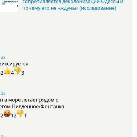
сопротивляется деколонизации Одессы и
почему это не «ждуны» (исследование)
:32
фиксируется
32
4
3
:26
н в море летает рядом с
егом Пивденное/Фонтанка
32
12
1
:15