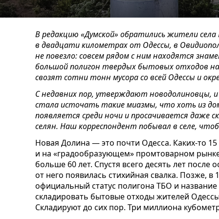
В редакцию «Думской» обратились жители села
в двадцати километрах от Одессы, в Овидиопол
не повезло: совсем рядом с ним находятся зна
большой полигон твердых бытовых отходов на
свозят сотни тонн мусора со всей Одессы и ок
С недавних пор, утверждают новодолиновцы, и 
стала источать такие миазмы, что хоть из дом
появляется среди ночи и просачивается даже с
селян. Наш корреспондент побывал в селе, что
Новая Долина — это почти Одесса. Каких-то 15 
и на «градообразующем» промтоварном рынке.
больше 60 лет. Спустя всего десять лет после
от него появилась стихийная свалка. Позже, в
официальный статус полигона ТБО и название
складировать бытовые отходы жителей Одессы
Складируют до сих пор. Три миллиона кубомет