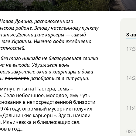
 Новая Долина, расположенного
ьском районе. Этому населенному пункту
менитые Дальницкие карьеры — самый
8 а
 юге Украины. Именно сюда ежедневно
рестностей.
17:3
без того никогда не благоухавшая свалка
а не выходи. Удушливая вонь
квозь закрытые окна в квартиры и дома
14:2
бы
понюхать
разобраться в ситуации.
минут, и ты на Пастера, семь –
 Село небольшое, молодое, ему чуть
 основания в непосредственной близости
11:4
 1974 году, огромный мусорник получил
 «Дальницкие карьеры». Здесь начали
, Ильичевска и близлежащих сел.
ров в год…
08:3