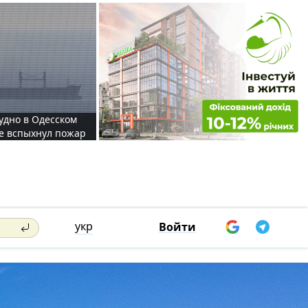
судно в Одесском
те вспыхнул пожар
укр
Войти