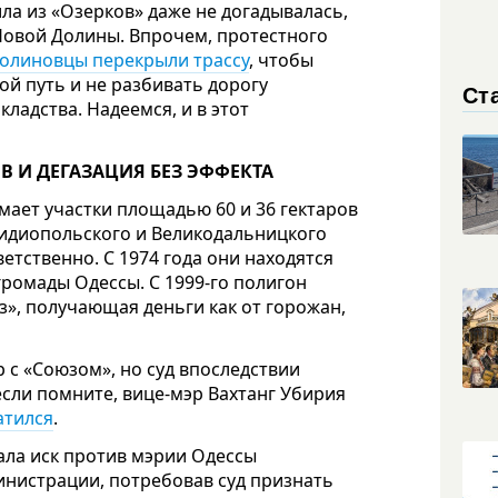
ла из «Озерков» даже не догадывалась,
Новой Долины. Впрочем, протестного
долиновцы перекрыли трассу
, чтобы
ой путь и не разбивать дорогу
Ст
кладства. Надеемся, и в этот
В И ДЕГАЗАЦИЯ БЕЗ ЭФФЕКТА
ает участки площадью 60 и 36 гектаров
идиопольского и Великодальницкого
етственно. С 1974 года они находятся
ромады Одессы. С 1999-го полигон
з», получающая деньги как от горожан,
ор с «Союзом», но суд впоследствии
 если помните, вице-мэр Вахтанг Убирия
атился
.
дала иск против мэрии Одессы
министрации, потребовав суд признать