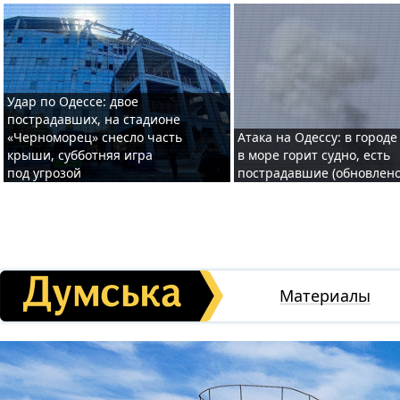
Удар по Одессе: двое
пострадавших, на стадионе
«Черноморец» снесло часть
Атака на Одессу: в городе
крыши, субботняя игра
в море горит судно, есть
под угрозой
пострадавшие (обновлено
Материалы