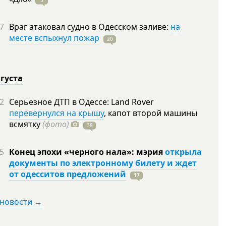
5
7
Враг атаковал судно в Одесском заливе:
на
месте вспыхнул пожар
20
вгуста
2
Серьезное ДТП в Одессе: Land Rover
перевернулся на крышу
, капот второй машины
всмятку
(фото)
38
5
Конец эпохи «черного нала»: мэрия
открыла
документы по электронному билету и ждет
от одесситов предложений
17
 новости →