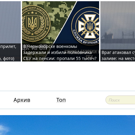
 прилет,
В Черноморске военкомы
задержали и избили полковника
Враг атаковал 
, фото)
СБУ на пенсии: пропали 55 тысяч?
заливе: на мес
Архив
Топ