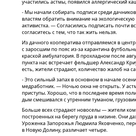
участились астмы, появился аллергический ка
- Мы начали собирать подписи среди дачников
властям обратить внимание на экологическую 
активистка. — Согласились подписать почти в
согласитесь с тем, что так жить нельзя.
Из дачного кооператива отправляемся в центр
с заросшим по пояс из-за карантина футбольн
краской амбулатория. В прохладном после ав
пункта нас встречает фельдшер Александр Кри
есть, жители страдают, количество жалоб на с
- Это сильный запах в основном в начале осени
медработник. — Ночью окна не открыть. У аст
приступы. Хорошо, что в последнее время поли
дым смешивался с утренним туманом, грузовик
Больше всех страдают новоселы — жители ком
построенных на берегу пруда в низине. Они да
Уроженка Запорожья Людмила Яковченко, пер
в Новую Долину, различает четыре.