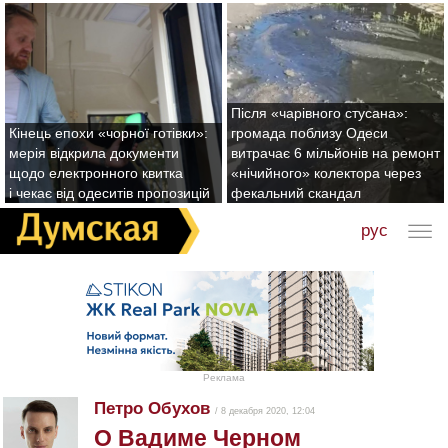
Після «чарівного стусана»:
Кінець епохи «чорної готівки»:
громада поблизу Одеси
мерія відкрила документи
витрачає 6 мільйонів на ремонт
щодо електронного квитка
«нічийного» колектора через
і чекає від одеситів пропозицій
фекальний скандал
рус
Реклама
Петро Обухов
/ 8 декабря 2020, 12:04
О Вадиме Черном