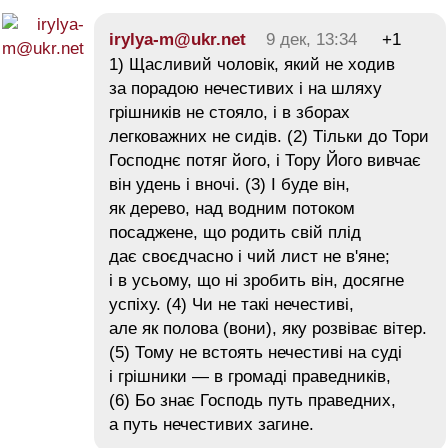
irylya-m@ukr.net
9 дек, 13:34
+1
1) Щасливий чоловік, який не ходив
за порадою нечестивих і на шляху
грішників не стояло, і в зборах
легковажних не сидів. (2) Тільки до Тори
Господнє потяг його, і Тору Його вивчає
він удень і вночі. (3) І буде він,
як дерево, над водним потоком
посаджене, що родить свій плід
дає своєдчасно і чий лист не в'яне;
і в усьому, що ні зробить він, досягне
успіху. (4) Чи не такі нечестиві,
але як полова (вони), яку розвіває вітер.
(5) Тому не встоять нечестиві на суді
і грішники — в громаді праведників,
(6) Бо знає Господь путь праведних,
а путь нечестивих загине.