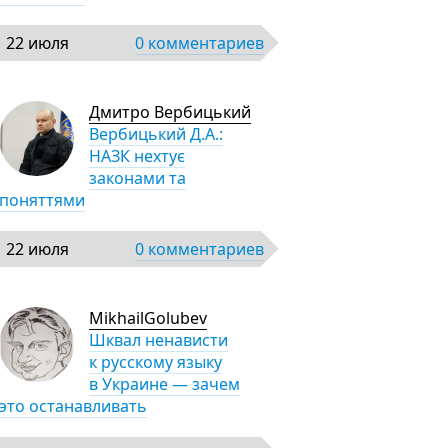
22 июля
0 комментариев
Дмитро Вербицький
Вербицький Д.А.:
НАЗК нехтує
законами та
поняттями
22 июля
0 комментариев
MikhailGolubev
Шквал ненависти
к русскому языку
в Украине — зачем
это останавливать