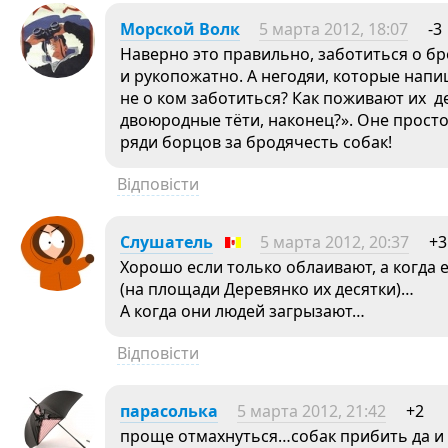
Морской Волк
5 марта 2012, 18:07
-3
Наверно это правильно, заботиться о бр
и рукопожатно. А негодяи, которые напи
не о ком заботиться? Как поживают их д
двоюродные тёти, наконец?». Оне прост
ряди борцов за бродячесть собак!
Відповісти
Слушатель
5 марта 2012, 20:37
+3
Хорошо если только облаивают, а когда е
(на площади Деревянко их десятки)…
А когда они людей загрызают…
Відповісти
парасолька
5 марта 2012, 21:42
+2
проще отмахнуться…собак прибить да и в