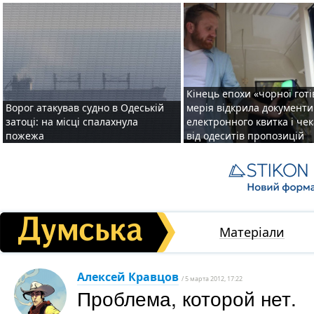
Кінець епохи «чорної готі
Ворог атакував судно в Одеській
мерія відкрила документ
затоці: на місці спалахнула
електронного квитка і чек
пожежа
від одеситів пропозицій
Матеріали
Алексей Кравцов
/ 5 марта 2012, 17:22
Проблема, которой нет.