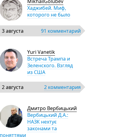
MikhailGolubev
Хаджибей. Миф,
которого не было
3 августа
91 комментарий
Yuri Vanetik
Встреча Трампа и
Зеленского. Взгляд
из США
2 августа
2 комментария
Дмитро Вербицький
Вербицький Д.А.:
НАЗК нехтує
законами та
поняттями