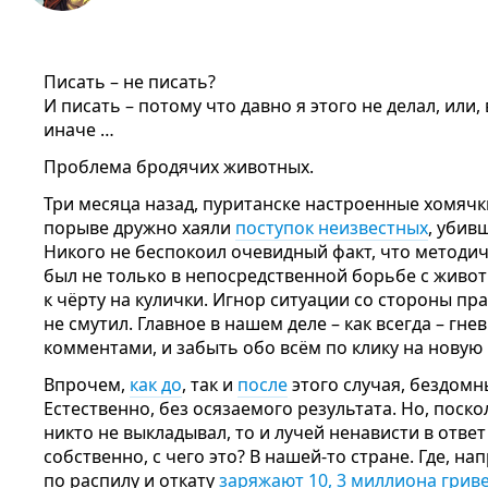
Писать – не писать?
И писать – потому что давно я этого не делал, или
иначе …
Проблема бродячих животных.
Три месяца назад, пуританске настроенные хомячк
порыве дружно хаяли
поступок неизвестных
, убив
Никого не беспокоил очевидный факт, что методи
был не только в непосредственной борьбе с живот
к чёрту на кулички. Игнор ситуации со стороны пр
не смутил. Главное в нашем деле – как всегда – гн
комментами, и забыть обо всём по клику на новую 
Впрочем,
как до
, так и
после
этого случая, бездомн
Естественно, без осязаемого результата. Но, поск
никто не выкладывал, то и лучей ненависти в ответ 
собственно, с чего это? В нашей-то стране. Где, н
по распилу и откату
заряжают 10, 3 миллиона грив