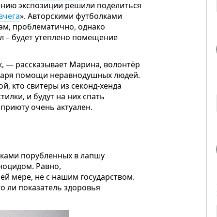
ению экспозиции решили поделиться
вчега
». Авторскими футболками
м, проблематично, однако
ол – будет утеплено помещение
к, — рассказывает Марина, волонтёр
одаря помощи неравнодушных людей.
ой, кто свитеры из секонд-хенда
илки, и будут на них спать
 приюту очень актуален.
ками порубленных в лапшу
еноцидом. Равно,
ей мере, не с нашим государством.
о ли показатель здоровья