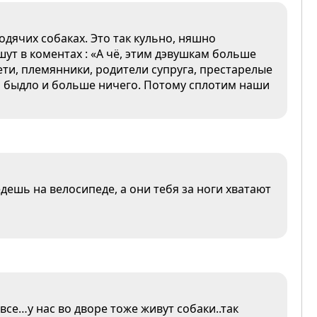
одячих собаках. Это так кульно, няшно
шут в коментах : «А чё, этим дэвушкам больше
ети, племянники, родители супруга, престарелые
о быдло и больше ничего. Потому сплотим наши
дешь на велосипеде, а они тебя за ноги хватают
се…у нас во дворе тоже живут собаки..так