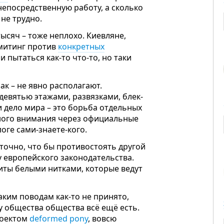
непосредственную работу, а сколько
 не трудно.
тысяч – тоже неплохо. Киевляне,
 митинг против
конкретных
, и пытаться как-то что-то, но таки
к – не явно располагают.
с девятью этажами, развязками, блек-
 дело мира – это борьба отдельных
ного внимания через официальные
логе сами-знаете-кого.
таточно, что бы противостоять другой
у европейского законодательства.
иты белыми нитками, которые ведут
аким поводам как-то не принято,
у общества общества всё ещё есть.
роектом
deformed pony
, вовсю