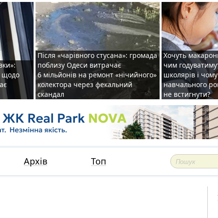
Після «чарівного стусана»: громада
Хочуть макарони
вки»:
поблизу Одеси витрачає
чим годуватиму
и щодо
6 мільйонів на ремонт «нічийного»
школярів і чому
ає
колектора через фекальний
навчального ро
скандал
не встигнути?
Архів
Топ