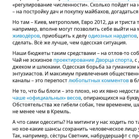
«регулирование численности». Сколько пойдет на 
– на постройку дач и покупку майбахов, догадаться
Но там – Киев, метрополия, Евро 2012, да и триста 
например, вполне могут позволить себе выйти на
живодёров
, приобщить к делу
одиозных нардепов
сделать. Всё же лучше, чем одесская ситуация.
Наши бюджеты таким средствами – на отлов-то соба
Чай не эскизное
проектирование Дворца спорта
, 
джеком и шлюхами. Одесская борьба за гуманизм и
энтузиастов. И максимум привлечения обществен
каналы – это перепост
любопытных комментов
в б
Не то, что бы блоги – это плохо, но их явно недос
чаше «официальных» весов
, опирающихся на букв
Обстоятельства же гибели собак, тем временем, ш
не менее чем в Кремль.
А что сами одесситы? На митинги у нас ходить по т
но кое-какие шансы сохранить человеческое лицо 
Так, например, сёстры Светник, набрудершафт с п