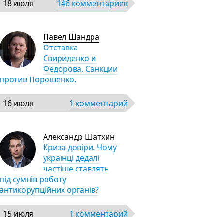
18 июля
146 комментариев
Павел Шандра
Отставка
Свириденко и
Фёдорова. Санкции
против Порошенко.
16 июля
1 комментарий
Александр Шатхин
Криза довіри. Чому
українці дедалі
частіше ставлять
під сумнів роботу
антикорупційних органів?
15 июля
1 комментарий