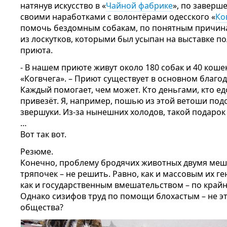
натянув искусство в «
Чайной фабрике
», по заверш
своими наработками с волонтёрами одесского «
Ко
помочь бездомным собакам, по понятным причина
из лоскутков, которыми был усыпан на выставке п
приюта.
- В нашем приюте живут около 180 собак и 40 коше
«Когвчега». – Приют существует в основном благ
Каждый помогает, чем может. Кто деньгами, кто ед
привезёт. Я, например, пошью из этой ветоши подст
звершуки. Из-за нынешних холодов, такой подарок
…
Вот так вот.
Резюме.
Конечно, проблему бродячих животных двумя меш
тряпочек – не решить. Равно, как и массовым их г
как и государственным вмешательством – по крайн
Однако сизифов труд по помощи блохастым – не эт
общества?