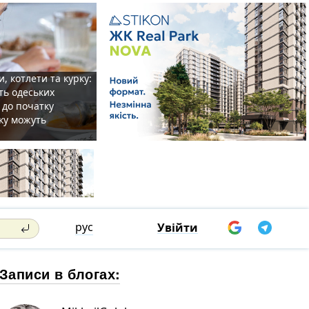
, котлети та курку:
ть одеських
 до початку
ку можуть
рус
Увійти
Записи в блогах: