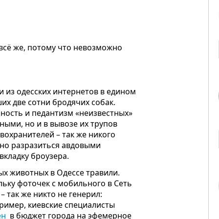
, всё же, потому что невозможно
и из одесских интернетов в едином
ших две сотни бродячих собак.
чность и педантизм «неизвестных»
ными, но и в вывозе их трупов
авохранителей – так же никого
евно разразиться авдовыми
вкладку броузера.
ых животных в Одессе травили.
ольку фоточек с мобильного в Сеть
– так же никто не генерил:
апример, киевские специалисты
ен
в бюджет города на эфемерное