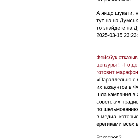
А якщо шукати, 
тут на на Думсь
то знайдете на 
2025-03-15 23:23
Фейсбук отказыв
цензуры ! Что д
готовит марафон
«Параллельно с 
их аккаунтов в 
шла кампания в
советских тради
по шельмованию
в медиа, которы
еретиками всех 
Ваксеров?