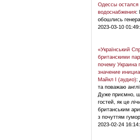
Одессы остался 
водоснабжения
:
обошлись генер
2023-03-10 01:49
«Український Сп
британскими па
почему Украина 
значение инициа
Майкл I (аудио)
:
та поважаю англі
Дуже приємно, щ
гостей, як це ліч
британським ари
з почуттям гумо
2023-02-24 16:14