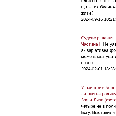
І дійсно: хто ж з
що в тих будинк
жити?
2024-09-16 10:21
Судове рішення і
Частина І
: Не уя
як варіативна ф
може влаштуват
право.
2024-02-01 18:28
Украинские беже
ли они на родину
Зоя и Лиза (фото
четыре не в пол
Богу. Выставили