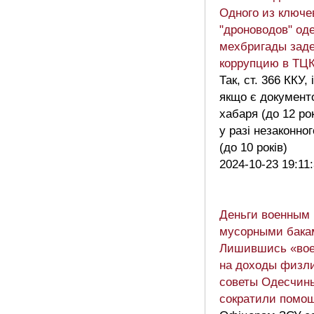
Одного из ключе
"дроноводов" од
мехбригады зад
коррупцию в ТЦ
Так, ст. 366 ККУ,
якщо є документ
хабаря (до 12 рок
у разі незаконно
(до 10 років)
2024-10-23 19:11
Деньги военным 
мусорными бака
Лишившись «вое
на доходы физл
советы Одесчины
сократили помо