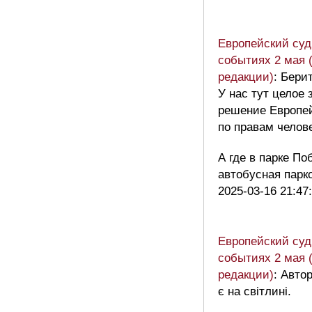
Европейский суд:
событиях 2 мая 
редакции)
: Бери
У нас тут целое 
решение Европей
по правам челове
А где в парке П
автобусная пар
2025-03-16 21:47
Европейский суд:
событиях 2 мая 
редакции)
: Авто
є на світлині.