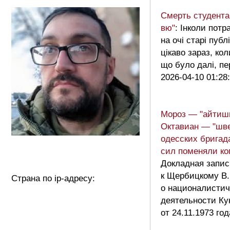
Смерть студента
вю"
: Інколи пот
на очі старі публ
цікаво зараз, ко
що було далі, 
2026-04-10 01:28
Мороз — "айтиш
Октавиан — "шве
одесских бригад
сил поменяли к
Докладная запис
к Щербицкому В.
Страна по ip-адресу:
о националистич
деятельности Ку
от 24.11.1973 год