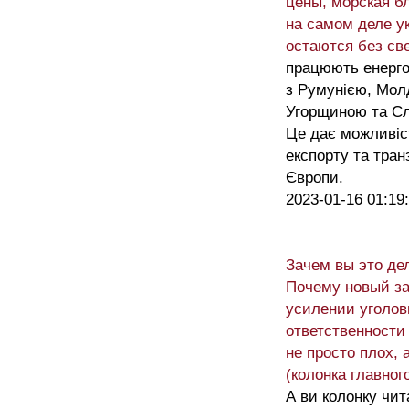
цены, морская б
на самом деле у
остаются без св
працюють енерг
з Румунією, Мол
Угорщиною та С
Це дає можливіст
експорту та тран
Європи.
2023-01-16 01:19
Зачем вы это де
Почему новый за
усилении уголов
ответственности
не просто плох, 
(колонка главног
А ви колонку чи