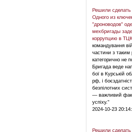
Решили сделать
Одного из ключе
"дроноводов" од
мехбригады зад
коррупцию в ТЦ
командування ві
частини з таким 
категорично не п
Бригада веде на
бої в Курській об
рф, і боєздатніс
безпілотних сис
— важливий факт
успіху."
2024-10-23 20:14
Решили сделать