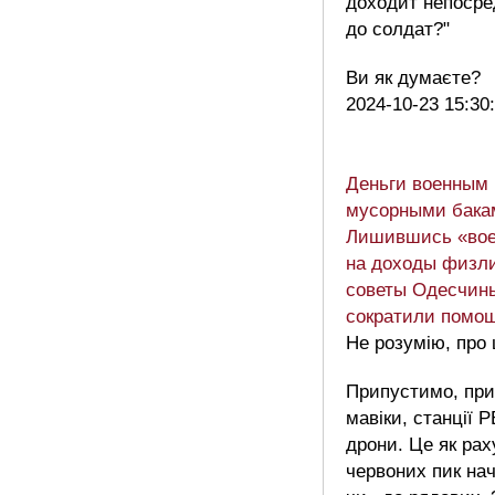
доходит непосре
до солдат?"
Ви як думаєте?
2024-10-23 15:30
Деньги военным 
мусорными бака
Лишившись «вое
на доходы физл
советы Одесчины
сократили помо
Не розумію, про 
Припустимо, при
мавіки, станції 
дрони. Це як рах
червоних пик нач