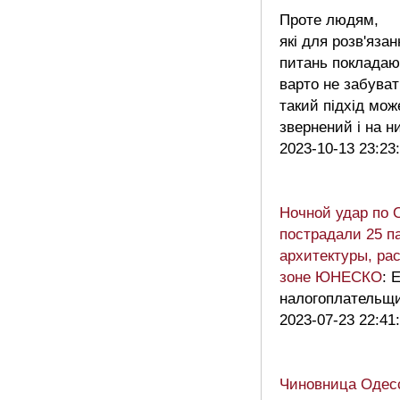
Проте людям,
які для розв'яза
питань покладаю
варто не забува
такий підхід мож
звернений і на 
2023-10-13 23:23
Ночной удар по 
пострадали 25 п
архитектуры, ра
зоне ЮНЕСКО
: 
налогоплательщи
2023-07-23 22:41
Чиновница Одесс