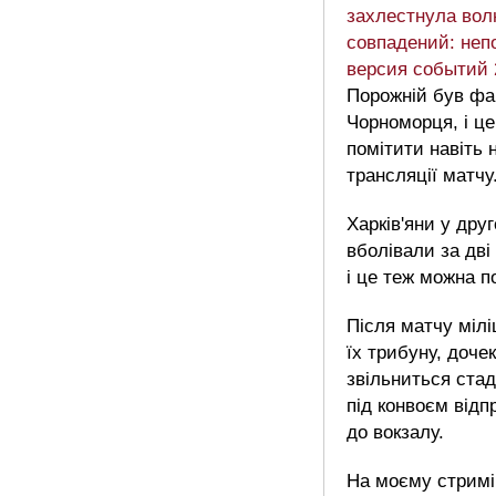
захлестнула вол
совпадений: неп
версия событий 
Порожній був фа
Чорноморця, і ц
помітити навіть 
трансляції матчу
Харків'яни у дру
вболівали за дві
і це теж можна п
Після матчу мілі
їх трибуну, доче
звільниться стад
під конвоєм відп
до вокзалу.
На моєму стримі 