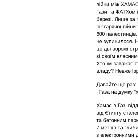
війни між ХАМАС
Гази та ФАТХом 
березі. Лише за
рік гарячої війн
600 палестинців,
не зупинилося. Н
це дві ворожі ст
зі своїм власним
Хто їм заважає 
владу? Невже Із
Давайте ще раз:
і Газа на думку їх
Хамас в Газі від
від Єгипту стал
та бетонним пар
7 метрів та глиб
з електронними 