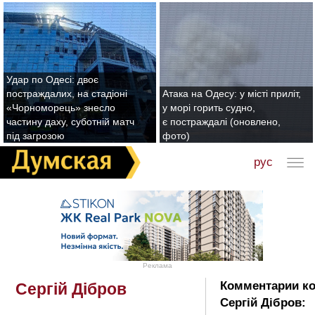
Удар по Одесі: двоє
постраждалих, на стадіоні
Атака на Одесу: у місті приліт,
«Чорноморець» знесло
у морі горить судно,
частину даху, суботній матч
є постраждалі (оновлено,
під загрозою
фото)
рус
Реклама
Комментарии ко
Сергій Дібров
Сергій Дібров: