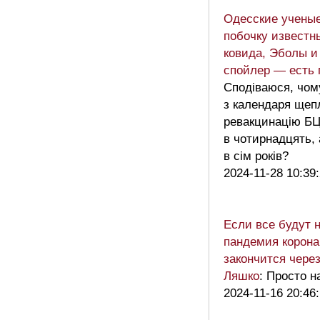
Одесские ученые
побочку известн
ковида, Эболы и 
спойлер — есть
Сподіваюся, чому
з календаря щеп
ревакцинацію Б
в чотирнадцять, 
в сім років?
2024-11-28 10:39
Если все будут 
пандемия корона
закончится через
Ляшко
: Просто н
2024-11-16 20:46