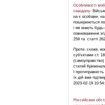
Особливості мобі
скандалу
: Війсь
на є особами, на
поширюються по
і які мають будь-
повноваження згі
259 та статті 26
Проте, схоже, во
суб'єктами ст. 1
(самоуправство)
статей Криміналь
І протиправність
їх дій вже підт
2023-02-19 10:54
Российские обст