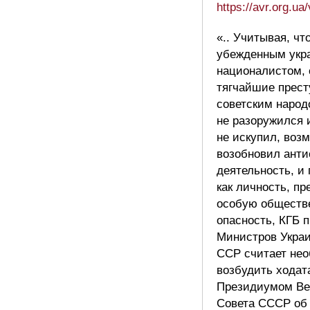
https://avr.org.u
«.. Учитывая, чт
убежденным укр
националистом,
тягчайшие прест
советским народ
не разоружился 
не искупил, воз
возобновил анти
деятельность, и 
как личность, пр
особую обществ
опасность, КГБ 
Министров Укра
ССР считает не
возбудить ходат
Президиумом Ве
Совета СССР об