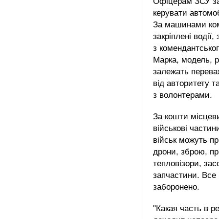
Офіцерам ЗСУ з
керувати автомо
За машинами ко
закріплені водії,
з комендантськог
Марка, модель, р
залежать перева
від авторитету т
з волонтерами.
За кошти місцев
військові части
військ можуть п
дрони, зброю, пр
тепловізори, зас
запчастини. Все
заборонено.
"Какая часть в р