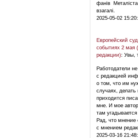
фанів Металіста
взагалі.
2025-05-02 15:20
Европейский суд:
событиях 2 мая 
редакции)
: Увы, 
Работодатели не
с редакцией ин
о том, что им ну
случаях, делать 
приходится писат
мне. И мое авто
там угадывается 
Рад, что мнение
с мнением реда
2025-03-16 21:48