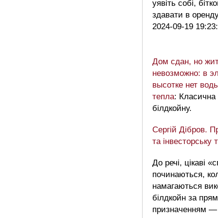
уявіть собі, біт
здавати в оренд
2024-09-19 19:23
Дом сдан, но жи
невозможно: в э
высотке нет воды
тепла
: Класична 
білдкойну.
Сергій Дібров. П
та інвесторську 
До речі, цікаві 
починаються, ко
намагаються вик
білдкойн за пря
призначенням — 