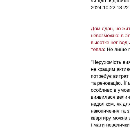
чи «до рядових
2024-10-22 18:22
Дом сдан, но жи
невозможно: в э
высотке нет воды
тепла
: Не лише 
"Нерухомість ви
не кращим актив
потребує витрат
та реновацію. Її 
особливо в умова
виявилася вели
недоліком, як дл
накопичення та з
квартиру можна 
і мати невелички