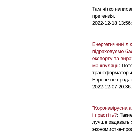
Там чітко написа
претензія.
2022-12-18 13:56
Енергетичний лік
підраховуємо ба
експорту та вир
маніпуляції
: Пот
трансформаторы
Европе не прода
2022-12-07 20:36
"Коронавірусна а
і прастіть?
: Таки
лучше задавать 
экономистке-про