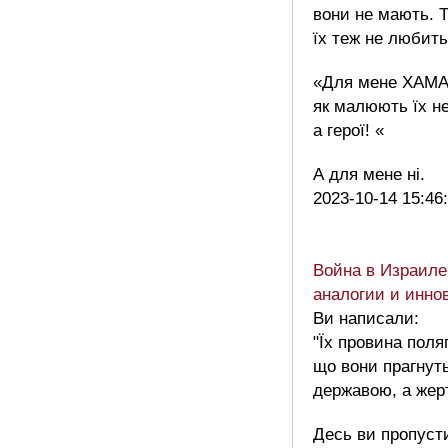
вони не мають. 
їх теж не любить
«Для мене ХАМА
як малюють їх не
а герої! «
А для мене ні.
2023-10-14 15:46
Война в Израиле:
аналогии и инно
Ви написали:
"Їх провина поля
що вони прагнут
державою, а жерт
Десь ви пропусти