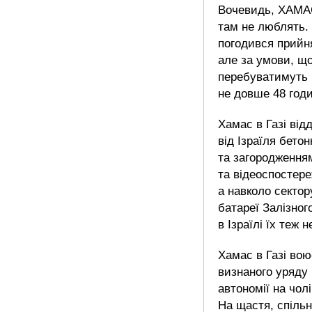
Вочевидь, ХАМ
там не люблять.
погодився прийня
але за умови, щ
перебуватимуть в
не довше 48 годи
Хамас в Газі від
від Ізраїля бето
та загородження
та відеоспостер
а навколо сектор
батареї Залізног
в Ізраїлі їх теж 
Хамас в Газі вою
визнаного уряду
автономії на чол
На щастя, спільн