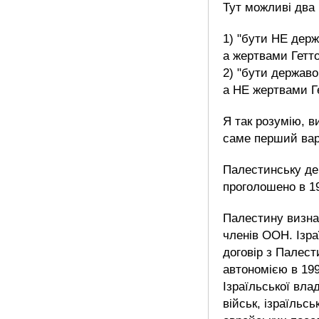
Тут можливі два 
1) "бути НЕ дер
а жертвами Гетто
2) "бути держав
а НЕ жертвами Г
Я так розумію, в
саме перший вар
Палестинську де
проголошено в 19
Палестину визна
членів ООН. Ізра
договір з Палес
автономією в 199
Ізраїльської вла
військ, ізраїльськ