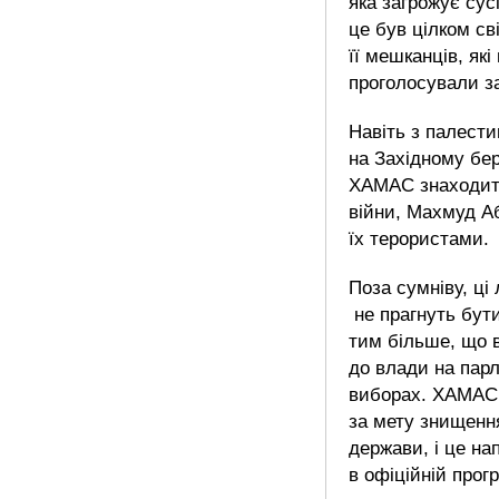
яка загрожує су
це був цілком св
її мешканців, які
проголосували 
Навіть з палест
на Західному бе
ХАМАС знаходить
війни, Махмуд А
їх терористами.
Поза сумніву, ці
не прагнуть бу
тим більше, що 
до влади на пар
виборах. ХАМАС
за мету знищенн
держави, і це на
в офіційній прогр