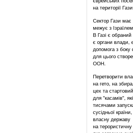
єврейських посе
на території Гази
Сектор Гази має 
межує з Ізраїлем
В Газі є обраний
є органи влади, 
допомога з боку 
для цього створе
ООН.
Перетворити вла
на гето, на збир
цех та стартови
для "касамів", як
тисячами запуск
сусідньої країни
власну державу
на терористичну 