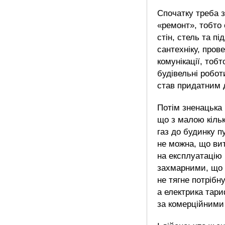
Спочатку треба 
«ремонт», тобто
стін, стель та пі
сантехніку, пров
комунікації, тоб
будівельні робот
став придатним 
Потім зненацька
що з малою кіль
газ до будинку п
не можна, що ви
на експлуатацію 
захмарними, що
не тягне потрібн
а електрика тари
за комерційними