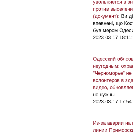
увольняется в зн
против выселени
(документ)
: Ви 
впевнені, що Кос
був мером Оде
2023-03-17 18:11
Одесский облсов
неугодным: охра
"Черноморье" не 
волонтеров в зд
видео, обновляе
не нужны
2023-03-17 17:54
Из-за аварии на
линии Приморск