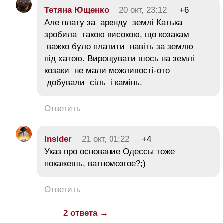
Тетяна Ющенко
20 окт, 23:12
+6
Але плату за аренду землі Катька
зробила такою високою, що козакам
важко було платити навіть за землю
під хатою. Вирощувати шось на землі
козаки не мали можливості-ото
добували сіль і камінь.
Ответить
Insider
21 окт, 01:22
+4
Указ про основание Одессы тоже
покажешь, ватномозгое?;)
Ответить
2 ответа →