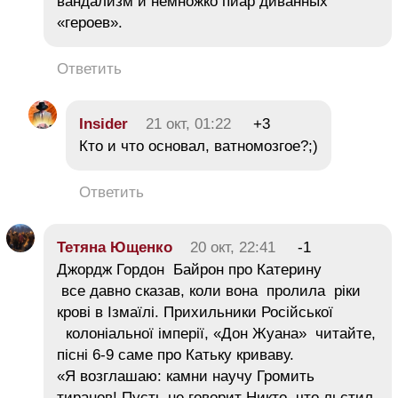
вандализм и немножко пиар диванных
«героев».
Ответить
Insider
21 окт, 01:22
+3
Кто и что основал, ватномозгое?;)
Ответить
Тетяна Ющенко
20 окт, 22:41
-1
Джордж Гордон Байрон про Катерину
все давно сказав, коли вона пролила ріки
крові в Ізмаїлі. Прихильники Російської
колоніальної імперії, «Дон Жуана» читайте,
пісні 6-9 саме про Катьку криваву.
«Я возглашаю: камни научу Громить
тиранов! Пусть не говорит Никто, что льстил