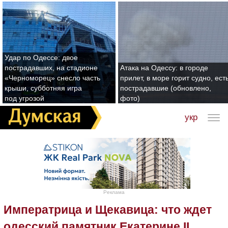
Удар по Одессе: двое
пострадавших, на стадионе
Атака на Одессу: в городе
«Черноморец» снесло часть
прилет, в море горит судно, ест
крыши, субботняя игра
пострадавшие (обновлено,
под угрозой
фото)
укр
Реклама
Императрица и Щекавица: что ждет
одесский памятник Екатерине ІІ