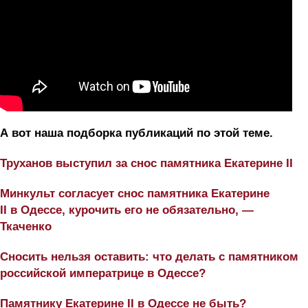
А вот наша подборка публикаций по этой теме.
Труханов выступил за снос памятника Екатерине II
Минкульт согласует снос памятника Екатерине
II в Одессе, курочить его не обязательно, —
Ткаченко
Сносить нельзя оставить: что делать с памятником
российской императрице в Одессе?
Памятнику Екатерине II в Одессе не быть?