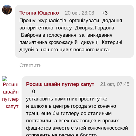
Тетяна Ющенко
20 окт, 23:03
+3
Прошу журналістів організувати додання
авторитетного голосу Джоржа Гордона
Байрона в голосування за викидання
пам«ятника кровожадній дикунці Катерині
другій з нашого цивілізованого міста.
Ответить
Росиш швайн путлер капут
21 окт, 07:45
0
установить памятник проститутке
и шлюхе в центре города это конечно
трэш, еще бы гитлеру со сталиным
поставили, а всех власовцев и прочих
фашистов вместе с этой коночленосоской
отправить на расию в болото,