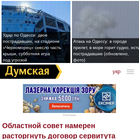
Удар по Одессе: двое
пострадавших, на стадионе
Атака на Одессу: в городе
«Черноморец» снесло часть
прилет, в море горит судно, ест
крыши, субботняя игра
пострадавшие (обновлено,
под угрозой
фото)
укр
Реклама
Областной совет намерен
расторгнуть договор сервитута