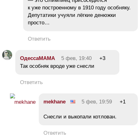
— это Олимпиец присоседился
к уже построенному в 1910 году особняку.
Депутатики учуяли лёгкие денюжки
просто…
Ответить
ОдессаМАМА
5 фев, 19:40
+3
Так особняк вроде уже снесли
Ответить
mekhane
5 фев, 19:59
+1
Снесли и выкопали котлован.
Ответить