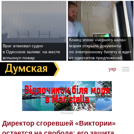
Конец эпохи «черного нала»:
Враг атаковал судно
мэрия открыла документы
в Одесском заливе: на месте
по электронному билету и ждет
вспыхнул пожар
от одесситов предложений
укр
Реклама
Директор сгоревшей «Виктории»
остается на свободе: его защита