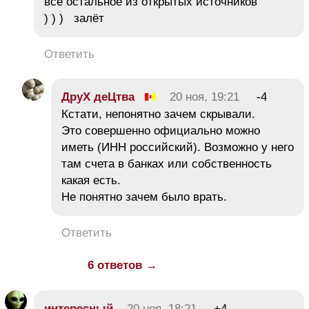
всё остальное из открытых источников
) ) ) залёт
Ответить
ДруХ деЦтва
20 ноя, 19:21
-4
Кстати, непонятно зачем скрывали.
Это совершенно официально можно
иметь (ИНН российский). Возможно у него
там счета в банках или собственность
какая есть.
Не понятно зачем было врать.
Ответить
6 ответов →
интересный
20 ноя, 18:21
+4