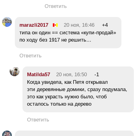
Ответить
marazli2017
20 ноя, 16:46
+4
типа он один == система «купи-продай»
по ходу без 1917 не решить…
Ответить
Matilda57
20 ноя, 16:50
-1
Когда увидела, как Петя открывал
эти деревянные домики, сразу подумала,
это как украсть нужно было, чтоб
осталось только на дерево
Ответить