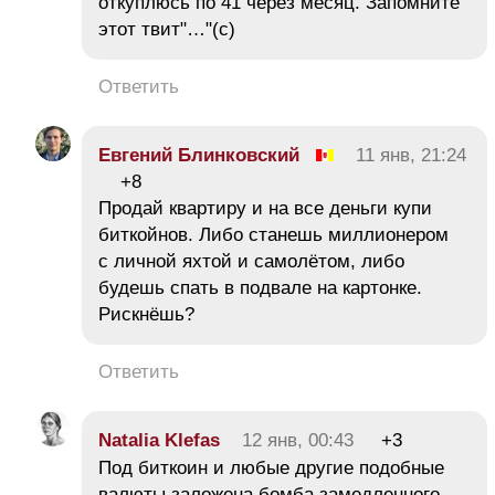
откуплюсь по 41 через месяц. Запомните
этот твит"…"(с)
Ответить
Евгений Блинковский
11 янв, 21:24
+8
Продай квартиру и на все деньги купи
биткойнов. Либо станешь миллионером
с личной яхтой и самолётом, либо
будешь спать в подвале на картонке.
Рискнёшь?
Ответить
Natalia Klefas
12 янв, 00:43
+3
Под биткоин и любые другие подобные
валюты заложена бомба замедленного