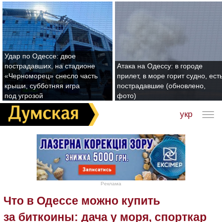
Удар по Одессе: двое
пострадавших, на стадионе
Атака на Одессу: в городе
«Черноморец» снесло часть
прилет, в море горит судно, ест
крыши, субботняя игра
пострадавшие (обновлено,
под угрозой
фото)
укр
Реклама
Что в Одессе можно купить
за биткоины: дача у моря, спорткар