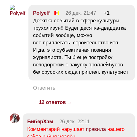
Polyelf
26 дек, 21:47
+1
Десятка событий в сфере культуры,
трухолизун!! Будет десятка-двадцатка
событий вообще, можно
все приплетать, строительство итп.
И да, это субъективная позиция
журналиста. Ты б еще постройку
велодорожки с закупку троллейбусов
белорусских сюда приплел, культурист
Ответить
12 ответов →
БиберХам
26 дек, 22:11
Комментарий нарушает
правила
нашего
сайта и был удалён.