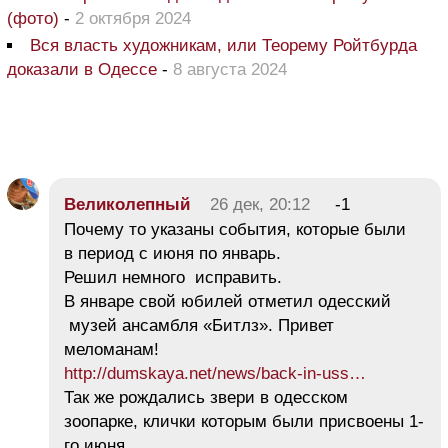
(фото)
-
2 октября 2024
Вся власть художникам, или Теорему Ройтбурда
доказали в Одессе
-
8 августа 2024
Великолепный
26 дек, 20:12
-1
Почему то указаны события, которые были
в период с июня по январь.
Решил немного исправить.
В январе свой юбилей отметил одесский
музей ансамбля «Битлз». Привет
меломанам!
http://dumskaya.net/news/back-in-uss…
Так же рождались звери в одесском
зоопарке, клички которым были присвоены 1-
го июня.