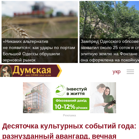
«Никаких альтернатив
Зампред Одесского облсове
не появится»: как удары по портам
захватил около 25 соток и с
Большой Одессы обрушили
элитную землю на Фонтане:
зерновой рынок
она оформлена на покойну
укр
Реклама
Десяточка культурных событий года:
разнузданный авангард, вечная