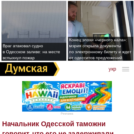
Конец эпохи «черного нала»:
Враг атаковал судно
мэрия открыла документы
в Одесском заливе: на месте
по электронному билету и ждет
вспыхнул пожар
от одесситов предложений
укр
Реклама
Начальник Одесской таможни
говорит, что его не задерживали