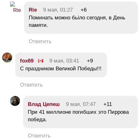
Rie
9 мая, 01:27
+6
Поминать можно бьіло сегодня, в День
памяти.
Ответить
fox69
9 мая, 03:41
+9
С праздником Великой Победы!!!
Ответить
Влaд Цeпeш
9 мая, 07:47
+11
При 41 миллионе погибших это Пиррова
победа.
Ответить