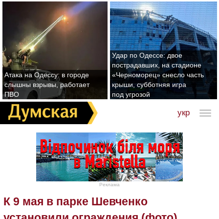
Удар по Одессе: двое
пострадавших, на стадионе
Атака на Одессу: в городе
«Черноморец» снесло часть
слышны взрывы, работает
крыши, субботняя игра
ПВО
под угрозой
укр
Реклама
К 9 мая в парке Шевченко
установили ограждения (фото)