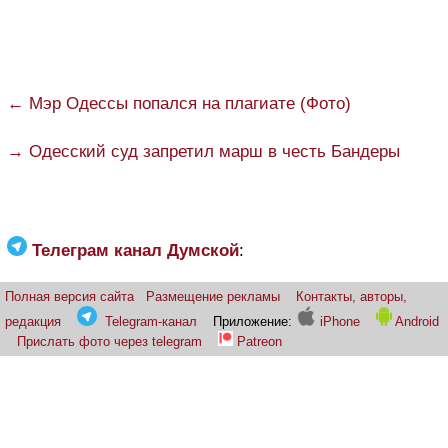
← Мэр Одессы попался на плагиате (Фото)
→ Одесский суд запретил марш в честь Бандеры
Телеграм канал Думской
:
Полная версия сайта
Размещение рекламы
Контакты, авторы,
редакция
Telegram-канал
Приложение:
iPhone
Android
Прислать фото через telegram
Patreon