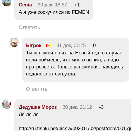
Cenia
30 дек, 18:57
+1
А я уже соскучился по FEMEN
Ответить
Ыгрок
31 дек, 01:25
0
Ты вспомни о них на Новый год, в случае,
если поймешь, что много выпил, а надо
протрезветь. Только вспоминая, находись
недалеко от сан.узла.
Ответить
Дедушка Мороз
30 дек, 21:12
-3
Ля ля ля
http://ru.fishki.net/picsw/092011/02/post/dem/001.gi