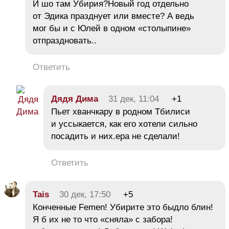
И шо там Убирия?Новый год отдельно
от Эдика празднует или вместе? А ведь
мог бы и с Юлей в одном «столыпине»
отпраздновать..
Ответить
Дядя Дима
31 дек, 11:04
+1
Пьет хванчкару в родном Тбилиси
и уссыкается, как его хотели сильно
посадить и них.ера не сделали!
Ответить
Tais
30 дек, 17:50
+5
Конченные Femen! Убирите это быдло блин!
Я б их не то что «сняла» с забора!