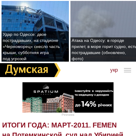
Удар по Одессе: двое
пострадавших, на стадионе
Атака на Одессу: в городе
«Черноморец» снесло часть
прилет, в море горит судно, ест
крыши, субботняя игра
пострадавшие (обновлено,
под угрозой
фото)
укр
Реклама
ИТОГИ ГОДА: МАРТ-2011. FEMEN
на Потемкинской, суд над Убирией