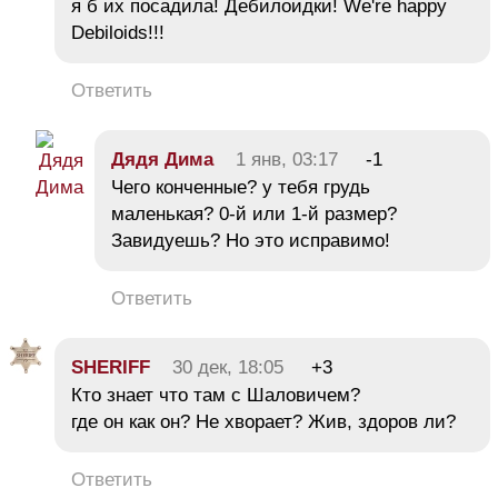
я б их посадила! Дебилоидки! We're happy
Debiloids!!!
Ответить
Дядя Дима
1 янв, 03:17
-1
Чего конченные? у тебя грудь
маленькая? 0-й или 1-й размер?
Завидуешь? Но это исправимо!
Ответить
SHERIFF
30 дек, 18:05
+3
Кто знает что там с Шаловичем?
где он как он? Не хворает? Жив, здоров ли?
Ответить