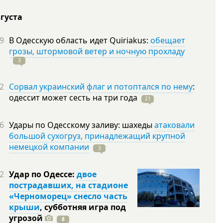
вгуста
9
В Одесскую область идет Quiriakus:
обещает
грозы, штормовой ветер и ночную прохладу
3
2
Сорвал украинский флаг и потоптался по нему
:
одессит может сесть на три
года
21
6
Удары по Одесскому заливу: шахеды
атаковали
большой сухогруз, принадлежащий крупной
немецкой компании
3
2
Удар по Одессе:
двое
пострадавших, на стадионе
«Черноморец» снесло часть
крыши
, субботняя игра под
угрозой
8