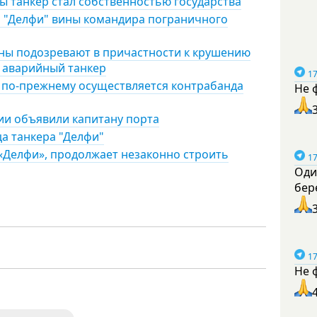
 танкер стал собственностью государства
а "Делфи" вины командира пограничного
ны подозревают в причастности к крушению
л аварийный танкер
17
и по-прежнему осуществляется контрабанда
Не 
нии объявили капитану порта
а танкера "Делфи"
«Делфи», продолжает незаконно строить
17
Оди
бер
17
Не 