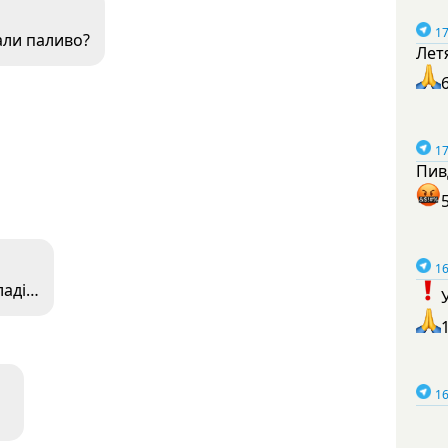
17
али паливо?
Лет
17
Пив
16
ладі…
16