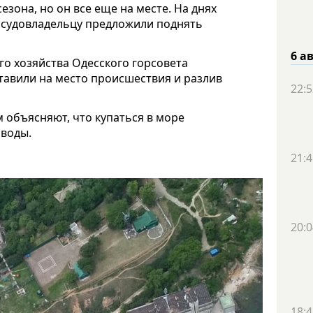
езона, но он все еще на месте. На днях
о судовладельцу предложили поднять
6 а
го хозяйства Одесского горсовета
ставили на место происшествия и разлив
22:5
 объясняют, что купаться в море
 воды.
21:4
20:0
18:4