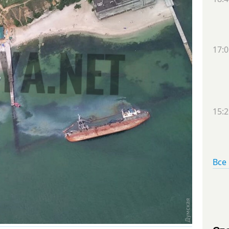
17:0
15:2
Все