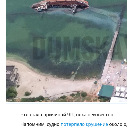
Что стало причиной ЧП, пока неизвестно.
Напомним, судно
потерпело крушение
около од