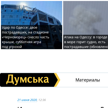
Удар по Одессе: двое
пострадавших, на стадионе
«Черноморец» снесло часть
Атака на Одессу: в городе
крыши, субботняя игра
в море горит судно, есть
под угрозой
пострадавшие (обновлено
Материалы
21 июня 2020
, 12:36