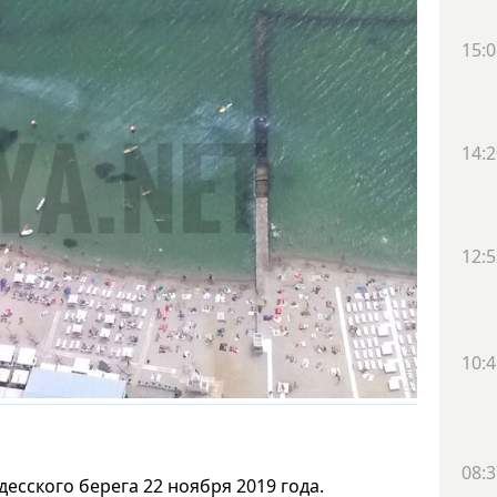
15:0
14:2
12:5
10:4
08:3
есского берега 22 ноября 2019 года.