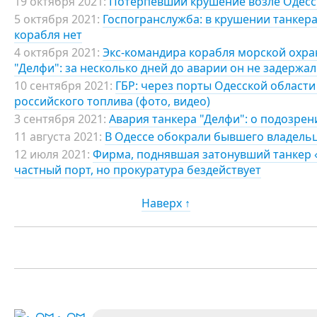
19 октября 2021:
Потерпевший крушение возле Одессы
5 октября 2021:
Госпогранслужба: в крушении танкер
корабля нет
4 октября 2021:
Экс-командира корабля морской охра
"Делфи": за несколько дней до аварии он не задержа
10 сентября 2021:
ГБР: через порты Одесской област
российского топлива (фото, видео)
3 сентября 2021:
Авария танкера "Делфи": о подозре
11 августа 2021:
В Одессе обокрали бывшего владельц
12 июля 2021:
Фирма, поднявшая затонувший танкер 
частный порт, но прокуратура бездействует
Наверх ↑