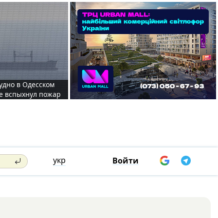
судно в Одесском
те вспыхнул пожар
укр
Войти