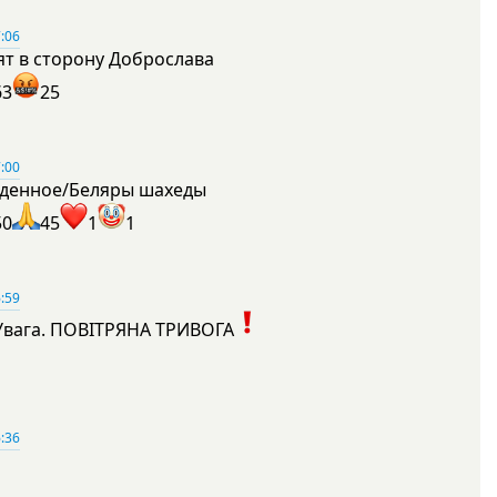
:06
ят в сторону Доброслава
63
25
:00
денное/Беляры шахеды
50
45
1
1
:59
Увага. ПОВІТРЯНА ТРИВОГА
1
:36