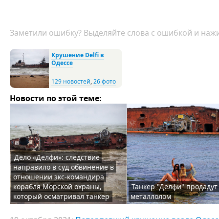
Заметили ошибку? Выделяйте слова с ошибкой и нажи
Крушение Delfi в
Одессе
129 новостей
,
26 фото
Новости по этой теме:
Дело «Делфи»: следствие
направило в суд обвинение в
отношении экс-командира
корабля Морской охраны,
Танкер "Делфи" продадут
который осматривал танкер
металлолом