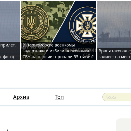
 прилет,
В Черноморске военкомы
задержали и избили полковника
Враг атаковал 
, фото)
СБУ на пенсии: пропали 55 тысяч?
заливе: на мес
Архив
Топ