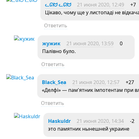
ᓚᘏᗢ ᓚᘏᗢ
21 июня 2020, 12:49
+7
Цікаво, чому ще у листопаді не відкач
Ответить
жужик
21 июня 2020, 13:59
0
Палівно було.
Ответить
Black_Sea
21 июня 2020, 12:57
+27
«Делфі» — пам'ятник імпотентам при в
Ответить
Haskuldr
21 июня 2020, 14:34
-2
это памятник нынешней украине