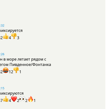
:32
фиксируется
32
4
3
:26
н в море летает рядом с
егом Пивденное/Фонтанка
32
12
1
:15
фиксируются
47
4
2
2
1