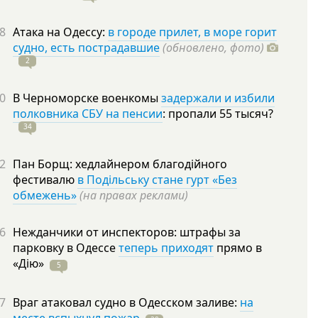
8
Атака на Одессу:
в городе прилет, в море горит
судно, есть пострадавшие
(обновлено, фото)
2
0
В Черноморске военкомы
задержали и избили
полковника СБУ на пенсии
: пропали 55
тысяч?
34
2
Пан Борщ: хедлайнером благодійного
фестивалю
в Подільську стане гурт «Без
обмежень»
(на правах реклами)
6
Нежданчики от инспекторов: штрафы за
парковку в Одессе
теперь приходят
прямо в
«Дію»
5
7
Враг атаковал судно в Одесском заливе:
на