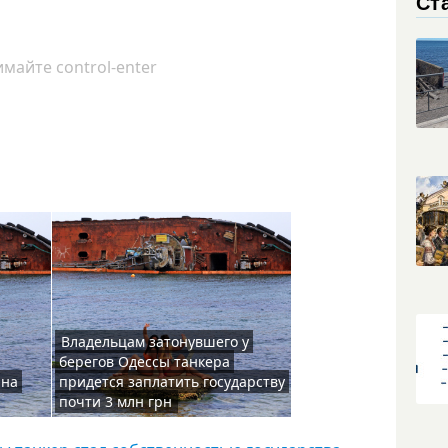
Ст
майте control-enter
Владельцам затонувшего у
берегов Одессы танкера
 на
придется заплатить государству
почти 3 млн грн