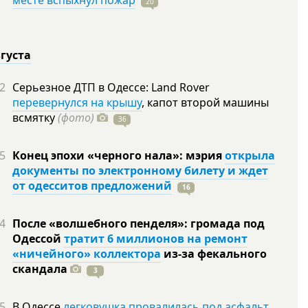
месте вспыхнул пожар
20
вгуста
2
Серьезное ДТП в Одессе: Land Rover
перевернулся на крышу
, капот второй машины
всмятку
(фото)
36
5
Конец эпохи «черного нала»: мэрия
открыла
документы по электронному билету и ждет
от одесситов предложений
16
4
После «волшебного пенделя»: громада под
Одессой
тратит 6 миллионов на ремонт
«ничейного» коллектора
из-за фекального
скандала
3
5
В Одессе
легковушка провалилась под асфальт