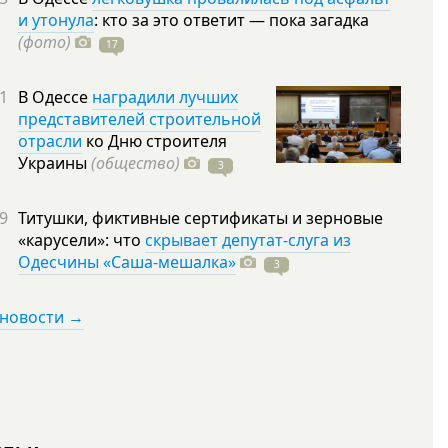
и утонула
: кто за это ответит — пока загадка
(фото)
17
1
В Одессе
наградили лучших
представителей строительной
отрасли
ко Дню строителя
Украины
(общество)
3
9
Титушки, фиктивные сертификаты и зерновые
«карусели»: что
скрывает депутат-слуга из
Одесчины «Саша-мешалка»
3
 новости →