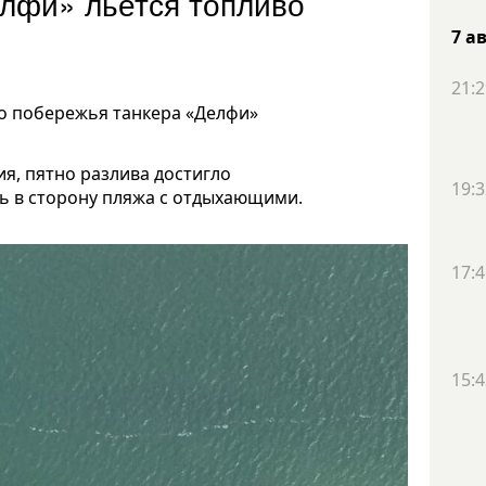
елфи» льется топливо
7 а
21:2
го побережья танкера «Делфи»
я, пятно разлива достигло
19:3
ь в сторону пляжа с отдыхающими.
17:4
15:4