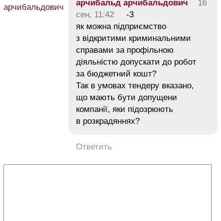
арчибальд арчибальдович
16
сен, 11:42
-3
як можна підприємство
з відкритими криминальними
справами за профільною
діяльністю допускати до робот
за бюджетний кошт?
Так в умовах тендеру вказано,
що мають бути допущени
компанії, яки підозрюють
в розкрадяннях?
Ответить