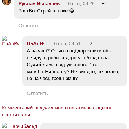
Руслан Испанцев
16 сен, 08:28
+1
РостВорСтрой в шоке 😁
Ответить
ПнАлВч
16 сен, 08:51
-2
А на часі? От чого оці дорожники ніяк
не йдуть робити дорогу- об'їзд села
Сухий лиман від умовного 7-го
км в бік Рибпорту? Не вигідно, не цікаво,
не на часі, гроші різні?
Ответить
Комментарий получил много негативных оценок
посетителей