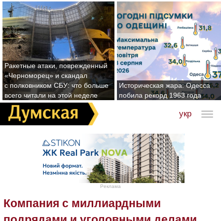
Ракетные атаки, поврежденный
«Черноморец» и скандал
с полковником СБУ: что больше
Историческая жара: Одесса
всего читали на этой неделе
побила рекорд 1963 года
укр
Реклама
Компания с миллиардными
подрядами и уголовными делами