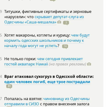
9
Титушки, фиктивные сертификаты и зерновые
«карусели»: что
скрывает депутат-слуга из
Одесчины «Саша-мешалка»
3
5
Хотят макароны, котлеты и курицу:
чем будут
кормить одесских школьников и почему к
началу года могут не успеть
?
14
5
Не только горки:
чем сегодня привлекает
гостей аквапарк Hawaii
(на правах рекламы)
4
Враг атаковал сухогруз в Одесской области:
один человек погиб, еще трое пострадали
31
7
Попалась на взятке:
чиновницу из Одесчины
отправили в СИЗО
с правом внесения залога