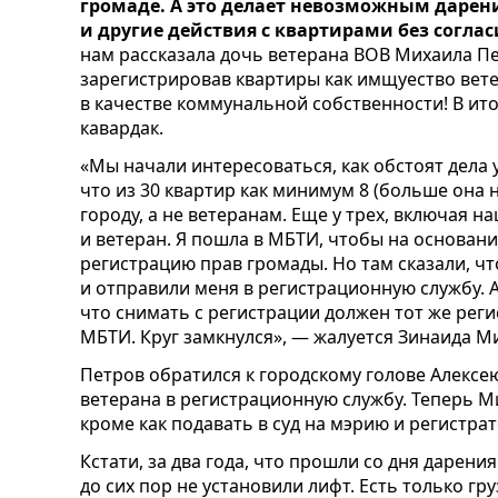
громаде. А это делает невозможным дарени
и другие действия с квартирами без согла
нам рассказала дочь ветерана ВОВ Михаила Пе
зарегистрировав квартиры как имщуество вете
в качестве коммунальной собственности! В и
кавардак.
«Мы начали интересоваться, как обстоят дела у
что из 30 квартир как минимум 8 (больше она
городу, а не ветеранам. Еще у трех, включая н
и ветеран. Я пошла в МБТИ, чтобы на основан
регистрацию прав громады. Но там сказали, что
и отправили меня в регистрационную службу. А
что снимать с регистрации должен тот же реги
МБТИ. Круг замкнулся», — жалуется Зинаида М
Петров обратился к городскому голове Алексею
ветерана в регистрационную службу. Теперь М
кроме как подавать в суд на мэрию и регистра
Кстати, за два года, что прошли со дня дарени
до сих пор не установили лифт. Есть только гр