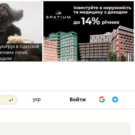
ухогруз в Одесской
еловек погиб,
адали
укр
Войти