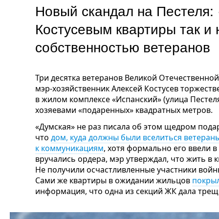
Новый скандал на Пестеля:
Костусевым квартиры так и 
собственностью ветеранов
Три десятка ветеранов Великой Отечественной
мэр-хозяйственник Алексей Костусев торжеств
в жилом комплексе «Испанский» (улица Пестеля
хозяевами «подаренных» квадратных метров.
«Думская» не раз писала об этом щедром пода
что
дом, куда должны были вселиться ветераны
к коммуникациям
, хотя формально его ввели в
вручались ордера, мэр утверждал, что жить в 
Не получили осчастливленные участники войны
Сами же квартиры в ожидании жильцов
покры
информация, что одна из секций ЖК дала трещ