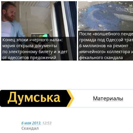
После «волшебного пенде
Конец эпохи «черного нала»:
громада под Одессой тра
мэрия открыла документы
6 миллионов на ремонт
по электронному билету и ждет
«ничейного» коллектора и
от одесситов предожений
фекального скандала
Материалы
6 мая 2013
, 12:53
Скандал