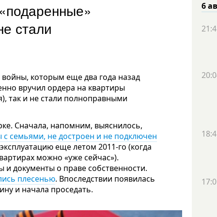
 «подаренные»
6 а
не стали
21:4
20:0
 войны, которым еще два года назад
енно вручил ордера на квартиры
), так и не стали полноправными
рке. Сначала, напомним, выяснилось,
18:4
 с семьями, не достроен и не подключен
 эксплуатацию еще летом 2011-го (когда
квартирах можно «уже сейчас»).
 и документы о праве собственности.
лись плесенью
. Впоследствии появилась
17:0
ину и начала проседать.