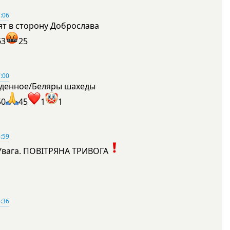
:06
ят в сторону Доброслава
63
25
:00
денное/Беляры шахеды
50
45
1
1
:59
Увага. ПОВІТРЯНА ТРИВОГА
1
:36