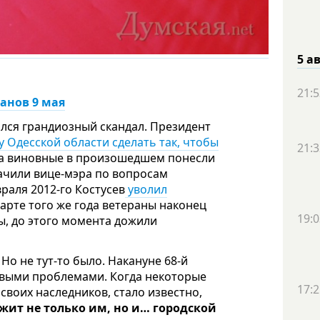
5 а
21:5
анов 9 мая
ился грандиозный скандал. Президент
 Одесской области сделать так, чтобы
21:3
 а виновные в произошедшем понесли
ачили вице-мэра по вопросам
раля 2012-го Костусев
уволил
марте того же года ветераны наконец
19:0
ы, до этого момента дожили
 Но не тут-то было. Накануне 68-й
овыми проблемами. Когда некоторые
17:2
своих наследников, стало известно,
ит не только им, но и… городской