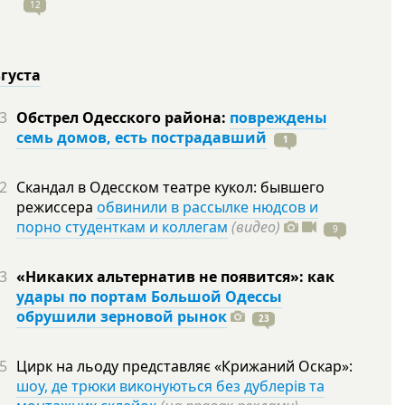
12
вгуста
3
Обстрел Одесского района:
повреждены
семь домов, есть пострадавший
1
2
Скандал в Одесском театре кукол: бывшего
режиссера
обвинили в рассылке нюдсов и
порно студенткам и коллегам
(видео)
9
3
«Никаких альтернатив не появится»: как
удары по портам Большой Одессы
обрушили зерновой рынок
23
5
Цирк на льоду представляє «Крижаний Оскар»:
шоу, де трюки виконуються без дублерів та