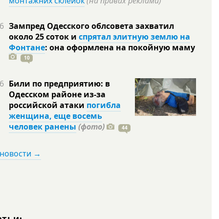
монтажних склейок
(на правах реклами)
6
Зампред Одесского облсовета захватил
около 25 соток и
спрятал элитную землю на
Фонтане
: она оформлена на покойную
маму
10
6
Били по предприятию: в
Одесском районе из-за
российской атаки
погибла
женщина, еще восемь
человек ранены
(фото)
44
 новости →
атьи: