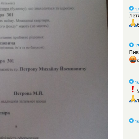
17
Лет
17
Пив
16
16