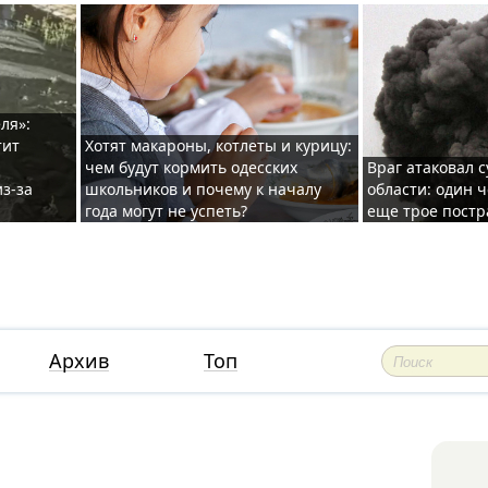
ля»:
тит
Хотят макароны, котлеты и курицу:
чем будут кормить одесских
Враг атаковал с
з-за
школьников и почему к началу
области: один ч
года могут не успеть?
еще трое постр
Архив
Топ