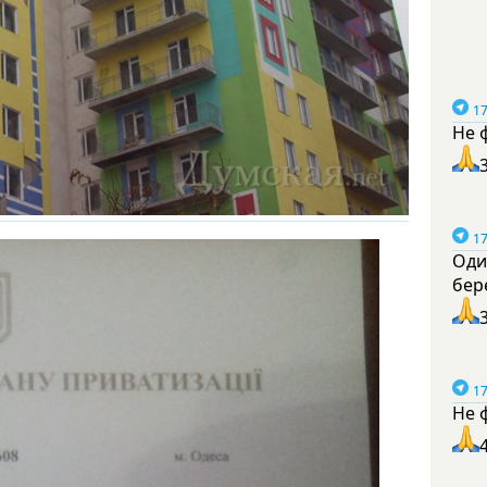
17
Не 
17
Оди
бер
17
Не 