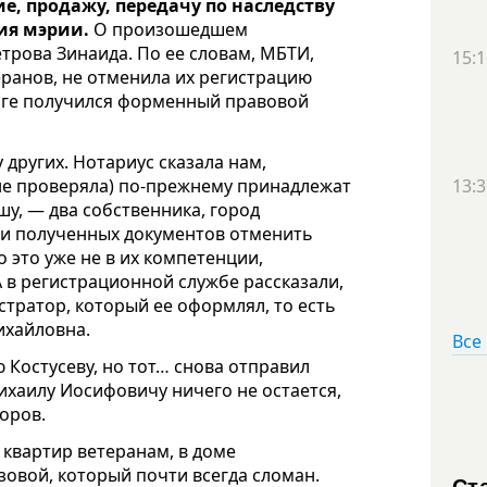
е, продажу, передачу по наследству
сия мэрии.
О произошедшем
трова Зинаида. По ее словам, МБТИ,
15:1
ранов, не отменила их регистрацию
тоге получился форменный правовой
 других. Нотариус сказала нам,
 не проверяла) по-прежнему принадлежат
13:3
ашу, — два собственника, город
ии полученных документов отменить
 это уже не в их компетенции,
 в регистрационной службе рассказали,
стратор, который ее оформлял, то есть
ихайловна.
Все
 Костусеву, но тот… снова отправил
ихаилу Иосифовичу ничего не остается,
торов.
я квартир ветеранам, в доме
узовой, который почти всегда сломан.
Ст