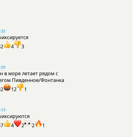
:32
фиксируется
32
4
3
:26
н в море летает рядом с
егом Пивденное/Фонтанка
32
12
1
:15
фиксируются
47
4
2
2
1