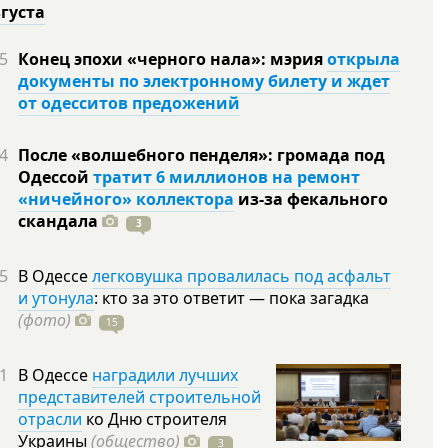
вгуста
5
Конец эпохи «черного нала»: мэрия
открыла
документы по электронному билету и ждет
от одесситов предожений
4
После «волшебного пенделя»: громада под
Одессой
тратит 6 миллионов на ремонт
«ничейного» коллектора
из-за фекального
скандала
3
5
В Одессе
легковушка провалилась под асфальт
и утонула
: кто за это ответит — пока загадка
(фото)
15
1
В Одессе
наградили лучших
представителей строительной
отрасли
ко Дню строителя
Украины
(общество)
3