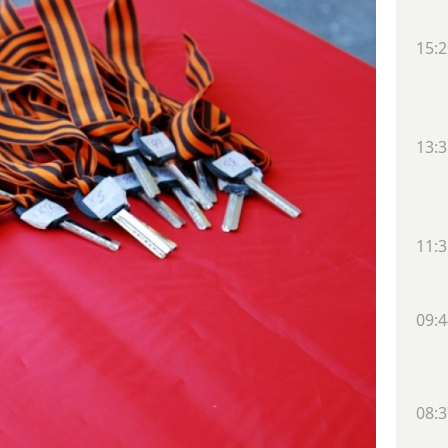
15:2
13:3
11:3
09:4
08:3