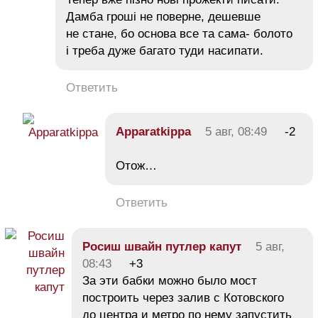
Дамба гроші не поверне, дешевше
не стане, бо основа все та сама- болото
і треба дуже багато туди насипати.
Ответить
Apparatkippa
5 авг, 08:49
-2
Отож…
Ответить
Росиш швайн путлер капут
5 авг,
08:43
+3
За эти бабки можно было мост
построить через залив с Котовского
до центра и метро по нему запустить