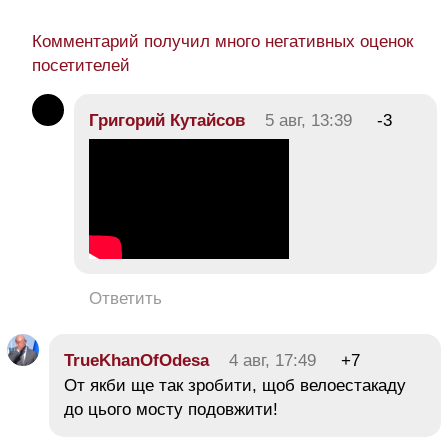
Комментарий получил много негативных оценок
посетителей
Григорий Кутайсов
5 авг, 13:39
-3
Ответить
TrueKhanOfOdesa
4 авг, 17:49
+7
От якби ще так зробити, щоб велоестакаду
до цього мосту подовжити!