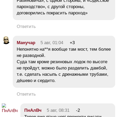
Рабиновича», с одной стороны, и «Одесское
пароходство», с другой стороны,
договорились покрасить пароход»
Ответить
Манучар
5 авг, 01:04
+3
Непонятно на**я вообще там мост, тем более
не разводной.
Суда там кроме резиновых лодок по высоте
не пройдут, можно было разделить дамбой,
т.е. сделать насыпь с дренажными трубами,
дёшево и сердито.
Ответить
ПнАлВч
5 авг, 08:31
-2
Тепер вже пізно нові прожекти писати.