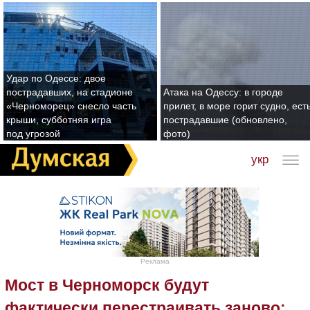
Удар по Одессе: двое
пострадавших, на стадионе
Атака на Одессу: в городе
«Черноморец» снесло часть
прилет, в море горит судно, ест
крыши, субботняя игра
пострадавшие (обновлено,
под угрозой
фото)
укр
Реклама
Мост в Черноморск будут
фактически перестраивать заново: