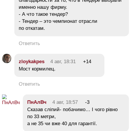
благодарности за то, что в тендере выбрали
именно нашу фирму.
- А что такое тендер?
- Тендер – это чемпионат отрасли
по откатам.
Ответить
zloykakpes
4 авг, 18:31
+14
Мост кормилец.
Ответить
ПнАлВч
4 авг, 18:57
-3
Сказав сліпий- побачимо… І чого рівно
по 33 метри,
а не 35 чи вже 40 для гарантії.