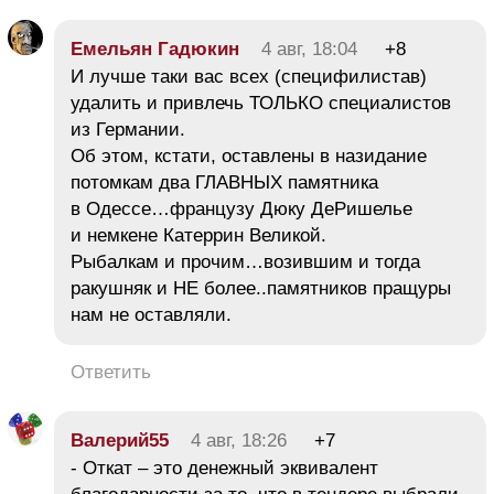
Емельян Гадюкин
4 авг, 18:04
+8
И лучше таки вас всех (специфилистав)
удалить и привлечь ТОЛЬКО специалистов
из Германии.
Об этом, кстати, оставлены в назидание
потомкам два ГЛАВНЫХ памятника
в Одессе…французу Дюку ДеРишелье
и немкене Катеррин Великой.
Рыбалкам и прочим…возившим и тогда
ракушняк и НЕ более..памятников пращуры
нам не оставляли.
Ответить
Валерий55
4 авг, 18:26
+7
- Откат – это денежный эквивалент