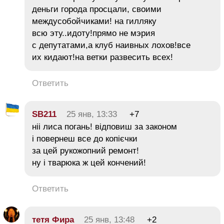
деньги города просцали, своими
междусобойчиками! на гилляку
всю эту..идоту!прямо не мэрия
с депутатами,а клуб наивных лохов!все
их кидают!на ветки развесить всех!
Ответить
SB211
25 янв, 13:33
+7
ніі лиса погань! відповиш за законом
і повернеш все до копієчки
за цей рукожопний ремонт!
ну і тварюка ж цей кончений!
Ответить
тетя Фира
25 янв, 13:48
+2