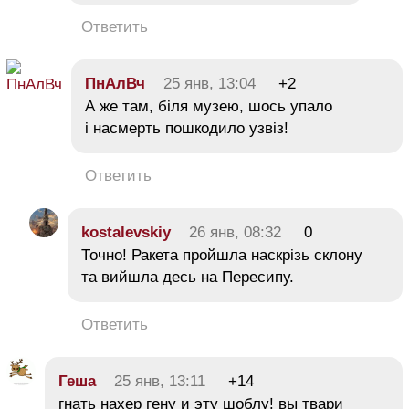
Ответить
ПнАлВч
25 янв, 13:04
+2
А же там, біля музею, шось упало
і насмерть пошкодило узвіз!
Ответить
kostalevskiy
26 янв, 08:32
0
Точно! Ракета пройшла наскрізь склону
та вийшла десь на Пересипу.
Ответить
Геша
25 янв, 13:11
+14
гнать нахер гену и эту шоблу! вы твари