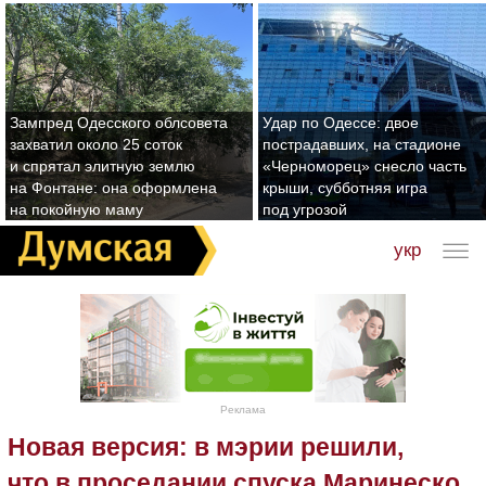
Зампред Одесского облсовета
Удар по Одессе: двое
захватил около 25 соток
пострадавших, на стадионе
и спрятал элитную землю
«Черноморец» снесло часть
на Фонтане: она оформлена
крыши, субботняя игра
на покойную маму
под угрозой
укр
Реклама
Новая версия: в мэрии решили,
что в проседании спуска Маринеско