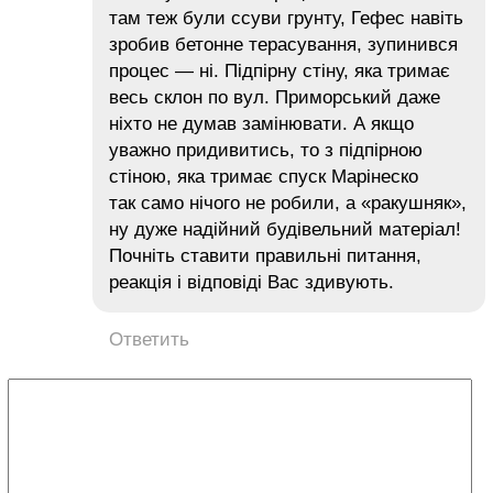
там теж були ссуви грунту, Гефес навіть
зробив бетонне терасування, зупинився
процес — ні. Підпірну стіну, яка тримає
весь склон по вул. Приморський даже
ніхто не думав замінювати. А якщо
уважно придивитись, то з підпірною
стіною, яка тримає спуск Марінеско
так само нічого не робили, а «ракушняк»,
ну дуже надійний будівельний матеріал!
Почніть ставити правильні питання,
реакція і відповіді Вас здивують.
Ответить