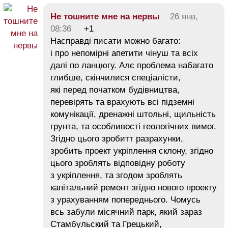
Не тошните мне на нервы
26 янв,
08:36
+1
Насправді писати можно багато:
і про непомірні апетити чінуш та всіх
далі по ланцюгу. Алє проблема набагато
глибше, скінчилися спеціалісти,
які перед початком будівництва,
перевірять та врахують всі підземні
комунікації, дренажні штольні, щильність
грунта, та особливості геологічних вимог.
Згідно цього зробитт разрахунки,
зробить проект укріплення склону, згідно
цього зроблять відповідну роботу
з укріплення, та згодом зроблять
капітальний ремонт згідно нового проекту
з урахуванням попереднього. Чомусь
всь забули місячний парк, який зараз
Стамбульский та Грецький,