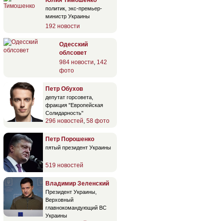
политик, экс-премьер-
министр Украины
192 новости
Одесский
облсовет
984 новости
,
142
фото
Петр Обухов
депутат горсовета,
фракция "Европейская
Солидарность"
296 новостей
,
58 фото
Петр Порошенко
пятый президент Украины
519 новостей
Владимир Зеленский
Президент Украины,
Верховный
главнокомандующий ВС
Украины