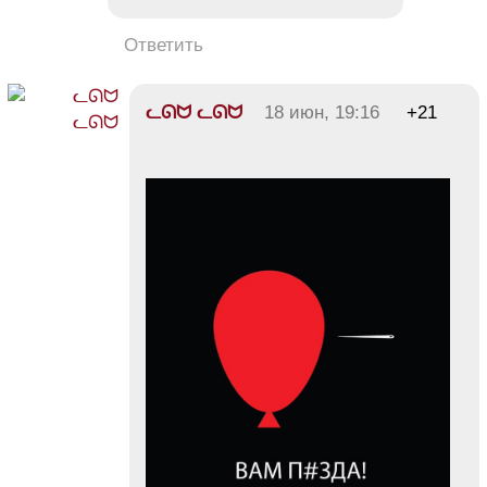
Ответить
ᓚᘏᗢ ᓚᘏᗢ
18 июн, 19:16
+21