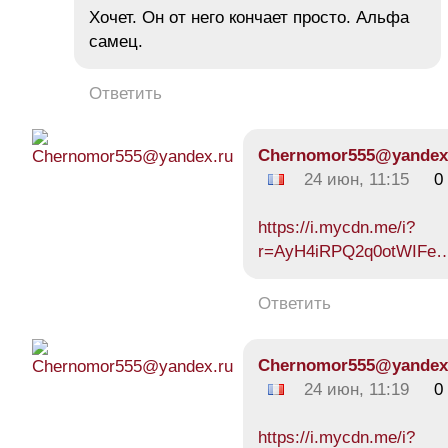
Хочет. Он от него кончает просто. Альфа
самец.
Ответить
Chernomor555@yandex
24 июн, 11:15
0
https://i.mycdn.me/i?
r=AyH4iRPQ2q0otWIFe
Ответить
Chernomor555@yandex
24 июн, 11:19
0
https://i.mycdn.me/i?