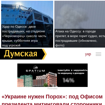
Удар по Одессе: двое
пострадавших, на стадионе
Атака на Одессу: в городе
«Черноморец» снесло часть
прилет, в море горит судно, ест
крыши, субботняя игра
пострадавшие (обновлено,
под угрозой
фото)
укр
Реклама
«Украине нужен Порох»: под Офисом
президента митинговали сторонники