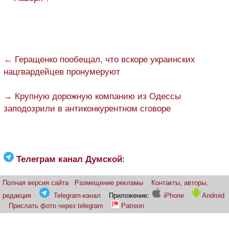
← Геращенко пообещал, что вскоре украинских
нацгвардейцев пронумеруют
→ Крупную дорожную компанию из Одессы
заподозрили в антиконкурентном сговоре
Телеграм канал Думской
:
Полная версия сайта
Размещение рекламы
Контакты, авторы,
редакция
Telegram-канал
Приложение:
iPhone
Android
Прислать фото через telegram
Patreon