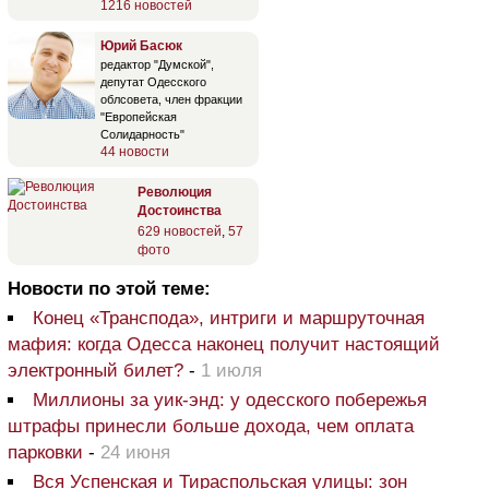
1216 новостей
Юрий Басюк
редактор "Думской",
депутат Одесского
облсовета, член фракции
"Европейская
Солидарность"
44 новости
Революция
Достоинства
629 новостей
,
57
фото
Новости по этой теме:
Конец «Транспода», интриги и маршруточная
мафия: когда Одесса наконец получит настоящий
электронный билет?
-
1 июля
Миллионы за уик-энд: у одесского побережья
штрафы принесли больше дохода, чем оплата
парковки
-
24 июня
Вся Успенская и Тираспольская улицы: зон