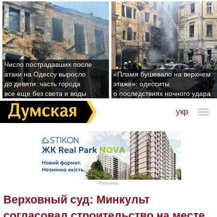
Число пострадавших после
атаки на Одессу выросло
«Пламя бушевало на верхнем
до девяти: часть города
этаже»: одесситы
все еще без света и воды
о последствиях ночного удара
укр
Реклама
Верховный суд: Минкульт
согласовал строительство на месте