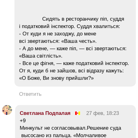
Сидять в ресторанчику піп, суддя
і податковий інспектор. Суддя хвалиться:
- От куди я не заходжу, до мене
всі звертаються: «Ваша честь».
- А до мене, — каже піп, — всі звертаються:
«Ваша світлість».
- Все це фігня, — каже податковий інспектор.
От я, куди б не зайшов, всі відразу кажуть:
«О Боже, Ви знову прийшли?»
Ответить
Светлана Подпалая
27 фев, 18:23
+9
Минкульт не согласовывал.Решение суда
высосано из пальца. «Молчаливое