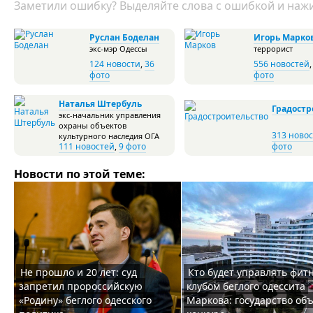
Заметили ошибку? Выделяйте слова с ошибкой и нажи
Руслан Боделан
Игорь Марко
экс-мэр Одессы
террорист
124 новости
,
36
556 новостей
фото
фото
Наталья Штербуль
Градостр
экс-начальник управления
охраны объектов
313 ново
культурного наследия ОГА
111 новостей
,
9 фото
фото
Новости по этой теме:
Не прошло и 20 лет: суд
Кто будет управлять фитн
запретил пророссийскую
клубом беглого одессита
«Родину» беглого одесского
Маркова: государство об