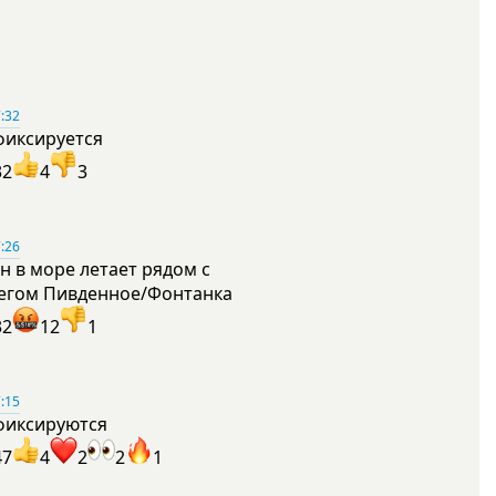
:32
фиксируется
32
4
3
:26
н в море летает рядом с
егом Пивденное/Фонтанка
32
12
1
:15
фиксируются
47
4
2
2
1