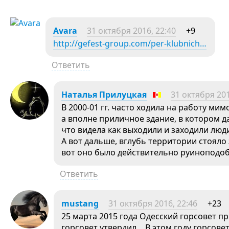
Avara
31 октября 2016, 22:40
+9
http://gefest-group.com/per-klubnich…
Ответить
Наталья Прилуцкая
31 октября 201
В 2000-01 гг. часто ходила на работу мим
а вполне приличное здание, в котором д
что видела как выходили и заходили люди
А вот дальше, вглубь территории стояло
вот оно было действительно руиноподо
Ответить
mustang
31 октября 2016, 22:46
+23
25 марта 2015 года Одесский горсовет п
горсовет утвердил… В этом году горсовет