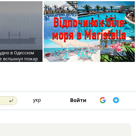
судно в Одесском
те вспыхнул пожар
укр
Войти