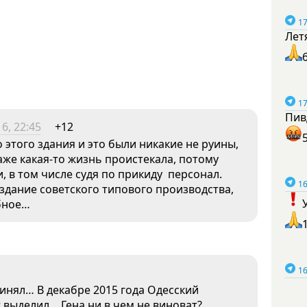
17
Лет
17
Пив
6, 22:45
+12
о этого здания и это были никакие не руины,
аже какая-то жизнь проистекала, потому
, в том числе судя по прикиду персонал.
16
 здание советского типового производства,
бное…
16
ринял… В декабре 2015 года Одесский
 выделил… Гена ни в чем не виноват?..