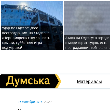
Удар по Одессе: двое
пострадавших, на стадионе
«Черноморец» снесло часть
Атака на Одессу: в городе
крыши, субботняя игра
в море горит судно, есть
под угрозой
пострадавшие (обновлено
Материалы
31 октября 2016
, 22:23