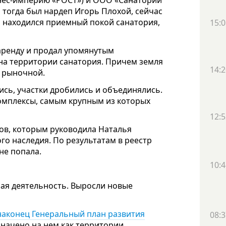
знес-империю «РОСТ») и ООО «Санаторий
тогда был нардеп Игорь Плохой, сейчас
ой находился приемный покой санатория,
15:0
 аренду и продал упомянутым
на территории санатория. Причем земля
14:2
е рыночной.
сь, участки дробились и объединялись.
омплексы, самым крупным из которых
12:5
ов, которым руководила Наталья
о наследия. По результатам в реестр
не попала.
10:4
ная деятельность. Выросли новые
наконец Генеральный план развития
08:3
означено на нем как территории