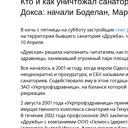
Кто и как уничтожал санато
Докса: начали Боделан, М
В ночь с пятницы на субботу застройщик
снес 
на территории бывшего санатория «Дружба», 
10 Апреля.
«Думская» решила напомнить читателям, как 
здравницы, занимавшей огромный парк площад
Все началось в 2001-м году, когда мэром Одес
неоднократно и прокуратура, и СБУ называли 
санаториев. Содействовало ему в этом тогдаш
ЗАО «Укрпрофздравница», на балансе которой
рекреации.
2 августа 2001 года «Укрпрофздравница» прин
имущественного комплекса санатория на Генуэ
В течение 2002 года профсоюзное ЗАО заключ
«Дружбы» с компаниями ООО «Гелиос» (дирек