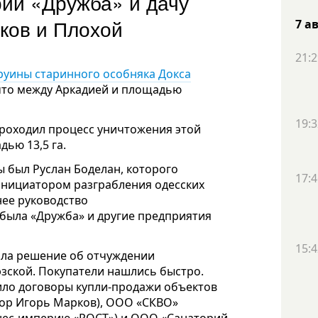
рий «Дружба» и дачу
арков и Плохой
7 а
21:2
руины старинного особняка Докса
что между Аркадией и площадью
19:3
проходил процесс уничтожения этой
ью 13,5 га.
сы был Руслан Боделан, которого
17:4
инициатором разграбления одесских
нее руководство
 была «Дружба» и другие предприятия
15:4
яла решение об отчуждении
зской. Покупатели нашлись быстро.
ило договоры купли-продажи объектов
тор Игорь Марков), ООО «СКВО»