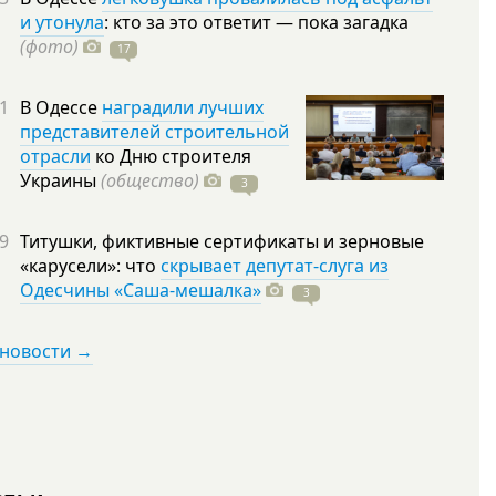
и утонула
: кто за это ответит — пока загадка
(фото)
17
1
В Одессе
наградили лучших
представителей строительной
отрасли
ко Дню строителя
Украины
(общество)
3
9
Титушки, фиктивные сертификаты и зерновые
«карусели»: что
скрывает депутат-слуга из
Одесчины «Саша-мешалка»
3
 новости →