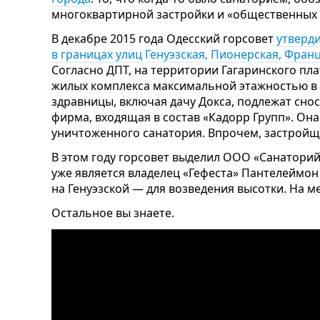
многоквартирной застройки и «общественных 
В декабре 2015 года Одесский горсовет
утверд
в границах улиц Генуэзская, Пионерская, Фран
Согласно ДПТ, на территории Гагаринского пл
жилых комплекса максимальной этажностью в 
здравницы, включая дачу Докса, подлежат сно
фирма, входящая в состав «Кадорр Групп». Она
уничтоженного санатория. Впрочем, застройщ
В этом году горсовет выделил ООО «Санаторий
уже является владелец «Гефеста» Пантелеймон
на Генуэзской — для возведения высотки. На ме
Остальное вы знаете.