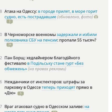
8
Атака на Одессу:
в городе прилет, в море горит
судно, есть пострадавшие
(обновлено, фото)
2
0
В Черноморске военкомы
задержали и избили
полковника СБУ на пенсии
: пропали 55
тысяч?
34
2
Пан Борщ: хедлайнером благодійного
фестивалю
в Подільську стане гурт «Без
обмежень»
(на правах реклами)
6
Нежданчики от инспекторов: штрафы за
парковку в Одессе
теперь приходят
прямо в
«Дію»
5
7
Враг атаковал судно в Одесском заливе:
на