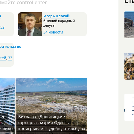
Ст
майте control-enter
в
Игорь Плохой
бывший народный
депутат
,
53
34 новости
оительство
стей
,
33
ес-
Битва за «Дальницкие
карьеры»: мэрия Одессы
ъявило
проигрывает судебную тяжбу за