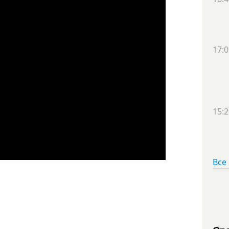
17:0
15:2
Все