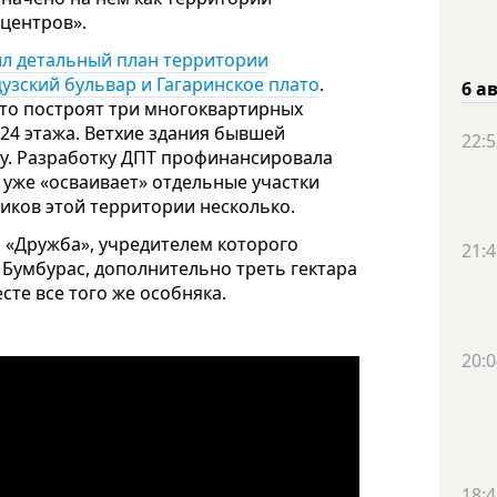
центров».
ил детальный план территории
цузский бульвар и Гагаринское плато
.
6 а
ато построят три многоквартирных
24 этажа. Ветхие здания бывшей
22:5
су. Разработку ДПТ профинансировала
 уже «осваивает» отдельные участки
иков этой территории несколько.
 «Дружба», учредителем которого
21:4
 Бумбурас, дополнительно треть гектара
сте все того же особняка.
20:0
18:4