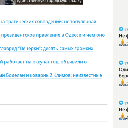
единственную городскую свалку
лна трагических совпадений: непопулярная
17
 президентское правление в Одессе и чем оно
Не 
главред "Вечерки": десять самых громких
й работает на оккупантов, объявили о
17
Оди
ый Боделан и коварный Климов: неизвестные
бер
17
Не 