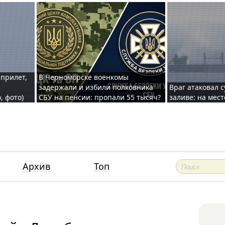
 прилет,
В Черноморске военкомы
задержали и избили полковника
Враг атаковал 
, фото)
СБУ на пенсии: пропали 55 тысяч?
заливе: на мес
Архив
Топ