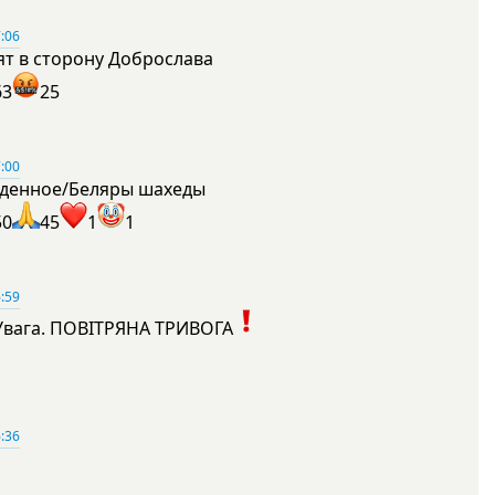
:06
ят в сторону Доброслава
63
25
:00
денное/Беляры шахеды
50
45
1
1
:59
Увага. ПОВІТРЯНА ТРИВОГА
1
:36