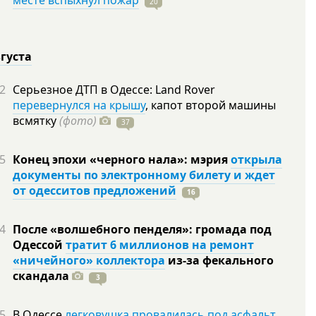
месте вспыхнул пожар
20
вгуста
2
Серьезное ДТП в Одессе: Land Rover
перевернулся на крышу
, капот второй машины
всмятку
(фото)
37
5
Конец эпохи «черного нала»: мэрия
открыла
документы по электронному билету и ждет
от одесситов предложений
16
4
После «волшебного пенделя»: громада под
Одессой
тратит 6 миллионов на ремонт
«ничейного» коллектора
из-за фекального
скандала
3
5
В Одессе
легковушка провалилась под асфальт