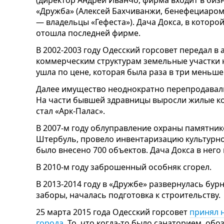
(директор Андрей Иванчо, фирма входит в би
«Дружба» (Алексей Бахчиванжи, бенефециаром 
— владельцы «Гефеста»). Дача Докса, в котор
отошла последней фирме.
В 2002-2003 году Одесский горсовет передал в
коммерческим структурам земельные участки 
ушла по цене, которая была раза в три меньш
Далее имущество неоднократно перепродавали
На части бывшей здравницы выросли жилые к
стал «Арк-Палас».
В 2007-м году облуправление охраны памятник
Штербуль, провело инвентаризацию культурног
было внесено 700 объектов. Дача Докса в него 
В 2010-м году заброшенный особняк сгорел.
В 2013-2014 году в «Дружбе» развернулась бур
заборы, началась подготовка к строительству.
25 марта 2015 года Одесский горсовет
принял 
города
. То, что когда-то было санаторием, об