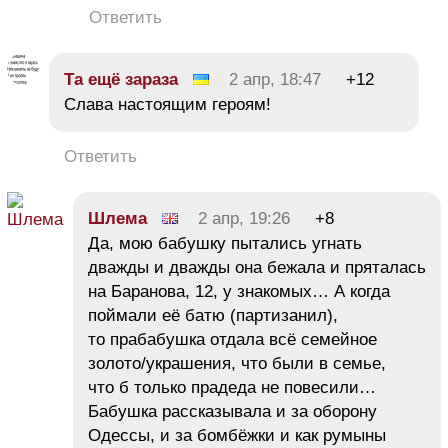
Ответить
Та ещё зараза
2 апр, 18:47
+12
Слава настоящим героям!
Ответить
Шлема
2 апр, 19:26
+8
Да, мою бабушку пытались угнать
дважды и дважды она бежала и пряталась
на Баранова, 12, у знакомых… А когда
поймали её батю (партизанил),
то прабабушка отдала всё семейное
золото/украшения, что были в семье,
что б только прадеда не повесили…
Бабушка рассказывала и за оборону
Одессы, и за бомбёжки и как румыны