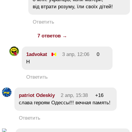
від втрати розуму, їли своїх дітей!
Ответить
7 ответов →
1advokat
3 апр, 12:06
0
Н
Ответить
patriot Odeskiy
2 апр, 15:38
+16
слава героям Одессы!!! вечная память!
Ответить