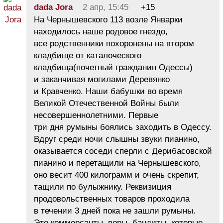
dada Jora
2 апр, 15:45
+15
На Чернышевского 113 возле Январки
находилось наше родовое гнездо,
все родственники похоронены на втором
кладбище от каталоческого
кладбища(почетный гражданин Одессы)
и заканчивая могилами Деревянко
и Кравченко. Наши бабушки во время
Великой Отечественной Войны были
несовершеннолетними. Первые
три дня румыны боялись заходить в Одессу.
Вдруг среди ночи слышны звуки пианино,
оказывается соседи сперли с Дерибасовской
пианино и перетащили на Чернышевского,
оно весит 400 килограмм и очень скрепит,
тащили по булыжнику. Реквизиция
продовольственных товаров проходила
в течении 3 дней пока не зашли румыны.
Это коммерсанты, воры, бандиты, которые