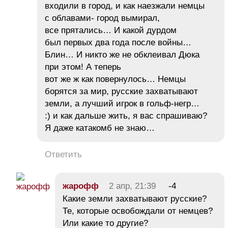
входили в город, и как наезжали немцы
с облавами- город вымирал,
все прятались… И какой дурдом
был первых два года после войны…
Блин… И никто же не обклеивал Дюка
при этом! А теперь
вот же ж как повернулось… Немцы
борятся за мир, русские захватывают
земли, а лучший игрок в гольф-негр…
:) и как дальше жить, я вас спрашиваю?
Я даже катакомб не знаю…
Ответить
жарофф
2 апр, 21:39
-4
Какие земли захватывают русские?
Те, которые освобождали от немцев?
Или какие то другие?