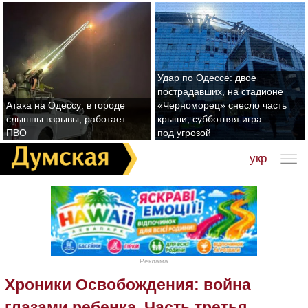
Удар по Одессе: двое
пострадавших, на стадионе
Атака на Одессу: в городе
«Черноморец» снесло часть
слышны взрывы, работает
крыши, субботняя игра
ПВО
под угрозой
укр
Реклама
Хроники Освобождения: война
глазами ребенка. Часть третья