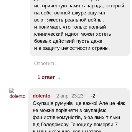
историческую память народа, который
на собственной шкуре ощутил
всю тяжесть реальной войны,
и понимает, что только полный
клинический идиот может хотеть
боевых действий пусть даже
и в защиту целостности страны.
Ответить
1 ответ →
dolento
2 апр, 23:23
-2
Окупація румунів це важко! Але це ніяк
не можна порівняти з окупацією
фашистів-комуністів, з-за яких тільки
від Голодомору-Геноциду померли 7-
8 млн. українців, коли матери,