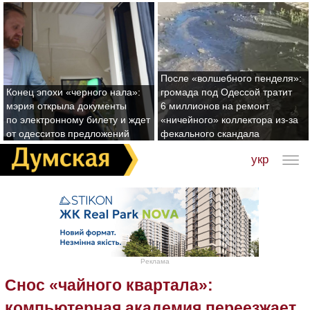
После «волшебного пенделя»:
Конец эпохи «черного нала»:
громада под Одессой тратит
мэрия открыла документы
6 миллионов на ремонт
по электронному билету и ждет
«ничейного» коллектора из-за
от одесситов предложений
фекального скандала
укр
Реклама
Снос «чайного квартала»:
компьютерная академия переезжает