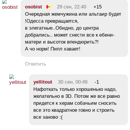
osobist
29 сен, 22:40
+15
Очередная жемчужина или альтаир будет
!Одесса превращается,
в элегатные..Обидно, до центра
добрались.. может снести все к ебени-
матери и высоток впендюрить?!
А чо норм! Пипл хавает!
Ответить
yellitout
30 сен, 00:49
-1
Нафоткать только хорошенько надо,
желательно в 3D. Потом же все равно
придется к херам собачьим сносить
все это квадратное говно и строить
все заново :(