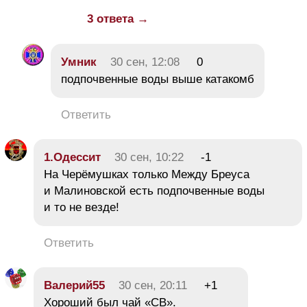
3 ответа →
Умник
30 сен, 12:08
0
подпочвенные воды выше катакомб
Ответить
1.Одессит
30 сен, 10:22
-1
На Черёмушках только Между Бреуса
и Малиновской есть подпочвенные воды
и то не везде!
Ответить
Валерий55
30 сен, 20:11
+1
Хороший был чай «СВ».