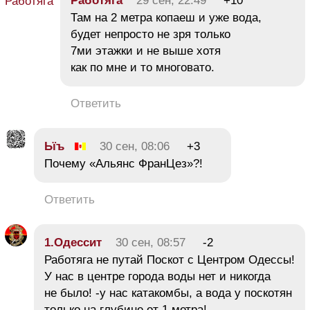
Работяга
29 сен, 22:49
+10
Там на 2 метра копаеш и уже вода,
будет непросто не зря только
7ми этажки и не выше хотя
как по мне и то многовато.
Ответить
Ьїъ
30 сен, 08:06
+3
Почему «Альянс ФранЦез»?!
Ответить
1.Одессит
30 сен, 08:57
-2
Работяга не путай Поскот с Центром Одессы!
У нас в центре города воды нет и никогда
не было! -у нас катакомбы, а вода у поскотян
только на глубине от 1 метра!