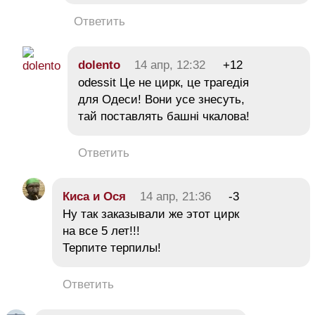
Ответить
dolento
14 апр, 12:32
+12
odessit Це не цирк, це трагедія
для Одеси! Вони усе знесуть,
тай поставлять башні чкалова!
Ответить
Киса и Ося
14 апр, 21:36
-3
Ну так заказывали же этот цирк
на все 5 лет!!!
Терпите терпилы!
Ответить