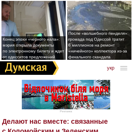
После «волшебного пенделя»:
Конец эпохи «черного нала»:
громада под Одессой тратит
мэрия открыла документы
6 миллионов на ремонт
по электронному билету и ждет
«ничейного» коллектора из-за
от одесситов предложений
фекального скандала
укр
Реклама
Делают нас вместе: связанные
с Коломойским и Зеленским