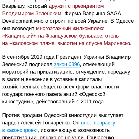
Ваврышу, который
дружит с президентом
Владимиром Зеленским
. Фирма Ваврыша SAGA
Development много строит по всей Украине. В Одессе
она возводит
многоэтажный жилкомплекс
«Кандинский» на Французском бульваре
,
отель
на Чкаловском пляже
,
высотки на спуске Маринеско
.
В сентябре 2019 года Президент Украины Владимир
Зеленский подписал
закон 0896
, отменяющий
мораторий на приватизацию, отчуждение, передачу
в залог и внесение в уставные капиталы
хозяйственных обществ всех форм властности
государственного пакета акций «Одесской
киностудии», действовавший с 2011 года.
Против продажи Одесской киностудии выступает
нардеп Алексей Гончаренко. Он
внес поправку
в законопроект
, исключающую возможность
приватизации, однако ее не учли. Гончаренко