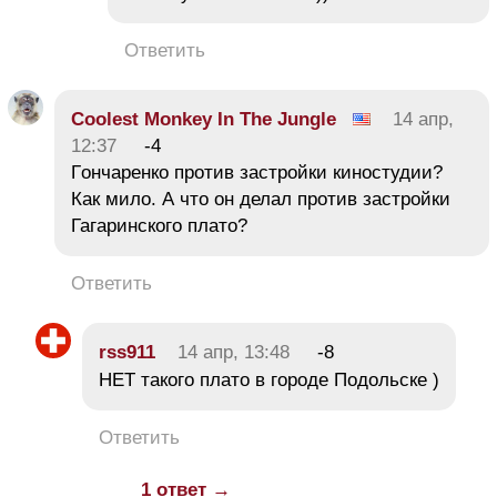
Ответить
Coolest Monkey In The Jungle
14 апр,
12:37
-4
Гoнчарeнко против застройки киностудии?
Как мило. А что он делал против застройки
Гагаринского плато?
Ответить
rss911
14 апр, 13:48
-8
НЕТ такого плато в городе Подольске )
Ответить
1 ответ →