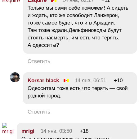
Esquire
14 янв, 02:17
+11
Только мы сами себе поможем! А сидеть
и ждать, кто же освободит Ланжерон,
то же самое будет, что и в Аркадии.
Там тоже ждали.Дельфиноводы будут
стоять насмерть, им есть что терять.
А одесситы?
Ответить
Korsar black
14 янв, 06:51
+10
Одесситам тоже есть что терять — свой
родной город.
Ответить
mrigi
14 янв, 03:50
+18
О, вы еще не видели как они строят