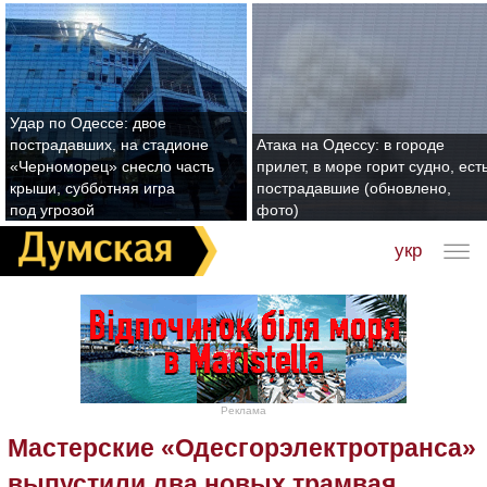
Удар по Одессе: двое
пострадавших, на стадионе
Атака на Одессу: в городе
«Черноморец» снесло часть
прилет, в море горит судно, ест
крыши, субботняя игра
пострадавшие (обновлено,
под угрозой
фото)
укр
Реклама
Мастерские «Одесгорэлектротранса»
выпустили два новых трамвая