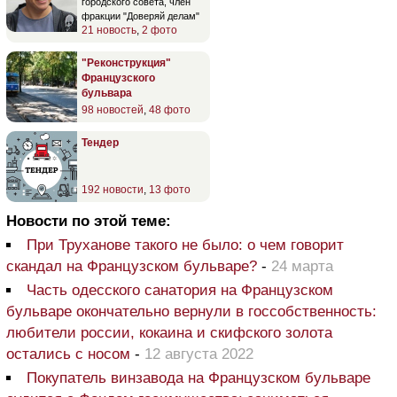
городского совета, член
фракции "Доверяй делам"
21 новость
,
2 фото
"Реконструкция"
Французского
бульвара
98 новостей
,
48 фото
Тендер
192 новости
,
13 фото
Новости по этой теме:
При Труханове такого не было: о чем говорит
скандал на Французском бульваре?
-
24 марта
Часть одесского санатория на Французском
бульваре окончательно вернули в госсобственность:
любители россии, кокаина и скифского золота
остались с носом
-
12 августа 2022
Покупатель винзавода на Французском бульваре