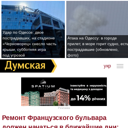
Удар по Одессе: двое
пострадавших, на стадионе
Атака на Одессу: в городе
«Черноморец» снесло часть
прилет, в море горит судно, ест
крыши, субботняя игра
пострадавшие (обновлено,
под угрозой
фото)
укр
Реклама
Ремонт Французского бульвара
должен начаться в ближайшие дни: