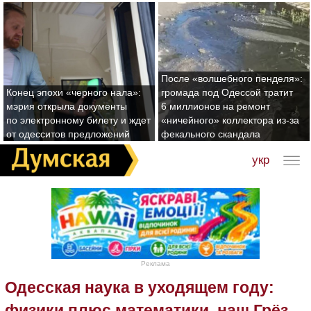
После «волшебного пенделя»:
Конец эпохи «черного нала»:
громада под Одессой тратит
мэрия открыла документы
6 миллионов на ремонт
по электронному билету и ждет
«ничейного» коллектора из-за
от одесситов предложений
фекального скандала
укр
Реклама
Одесская наука в уходящем году:
физики плюс математики, наш Грёз