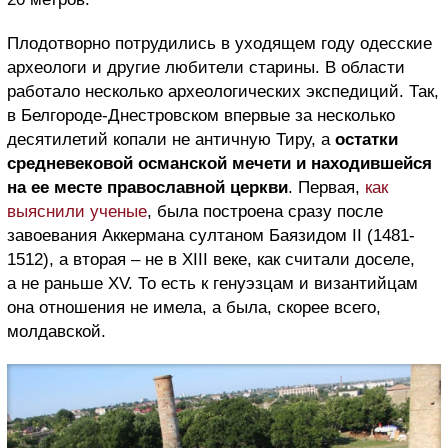
Плодотворно потрудились в уходящем году одесские
археологи и другие любители старины. В области
работало несколько археологических экспедиций. Так,
в Белгороде-Днестровском впервые за несколько
десятилетий копали не античную Тиру, а
остатки
средневековой османской мечети и находившейся
на ее месте православной церкви
. Первая,
как
выяснили ученые
, была построена сразу после
завоевания Аккермана султаном Баязидом II (1481-
1512), а вторая – не в XIII веке, как считали доселе,
а не раньше XV. То есть к генуэзцам и византийцам
она отношения не имела, а была, скорее всего,
молдавской.