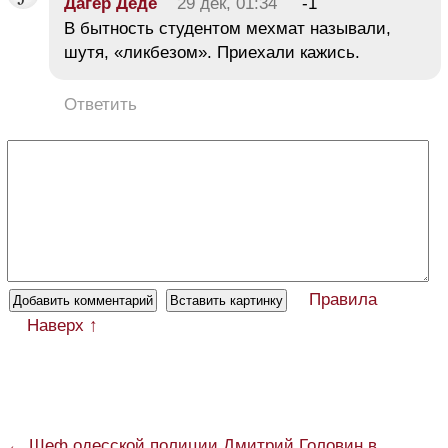
Дагер Деде
29 дек, 01:34
-1
В бытность студентом мехмат называли,
шутя, «ликбезом». Приехали кажись.
Ответить
Правила
Наверх ↑
← Шеф одесской полиции Дмитрий Головин в