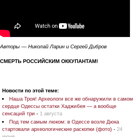
Авторы — Николай Ларин и Сергей Дибров
СМЕРТЬ РОССИЙСКИМ ОККУПАНТАМ!
Новости по этой теме:
Наша Троя! Археологи все же обнаружили в самом
сердце Одессы остатки Хаджибея — а вообще
сенсаций три
-
1 августа
Под тем самым люком: в Одессе возле Дюка
стартовали археологические раскопки (фото)
-
24
июня