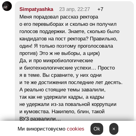
Simpatyashka
23 апр, 22:27
+7
Меня порадовал рассказ ректора
о его перевыборах и сколько он получил
голосов поддержки. Знаете, сколько было
кандидатов на пост ректора? Правильно,
один! Я только поэтому проголосовала
против) Это ж не выборы, а цирк)
Да, и про микробиологические
и биотехнологические успехи… Просто
я в теме. Вы сравните, у них одни
и те же достижения последние лет десять.
А реально стоящие темы завалили,
так как не удержали кадры, а кадры
не удержали из-за повальной коррупции
и кумовства. Накипело, блин, такой
ВУЗ развалили…
Ми використовуємо
cookies
Ok
×
Ответить