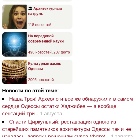
🏛
Архитектурный
патруль
118 новостей
На передовой
современной науки
498 новостей
,
207 фото
Культурная жизнь
Одессы
2005 новостей
Новости по этой теме:
Наша Троя! Археологи все же обнаружили в самом
сердце Одессы остатки Хаджибея — а вообще
сенсаций три
-
1 августа
Спасти Циркульный: реставрация одного из
старейших памятников архитектуры Одессы так и не
началась, вопреки решениям судов (фото)
-
4 августа